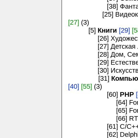
[38] Фантастика
[25] Видеокассе
[27]
(3)
[5]
Книги
[29]
[5
[26] Художестве
[27] Детская ли
[28] Дом, Семь
[29] Естествен
[30] Искусство, 
[31]
Компью
[40]
[55]
(3)
[60]
PHP
[64] For L
[65] For C
[66] RTFM 
[61] C/C++
[62] Delph