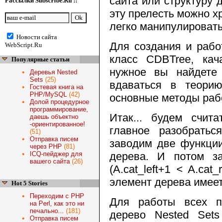
сайта или структуру 
Рассылки Subscribe.Ru ::
эту прелесть можно х
легко манипулировать
Новости сайта
Для создания и рабо
WebScript.Ru
класс CDBTree, ка
Популярные статьи
нужное вы найдет
Деревья Nested
Sets
(25)
вдаваться в теори
Гостевая книга на
PHP/MySQL
(42)
основные методы рабо
Долой процедурное
программирование,
Итак... будем счит
даешь объектно
-ориентированное!
главное разобрать
(51)
Отправка писем
заводим две функции
через PHP
(81)
ICQ-пейджер для
дерева. И потом з
вашего сайта
(26)
(A.cat_left+1 < A.cat
элемент дерева имеет
Hot 5 Stories
Переходим с PHP
Для работы всех п
на Perl, как это ни
печально...
(181)
дерево Nested Set
Отправка писем