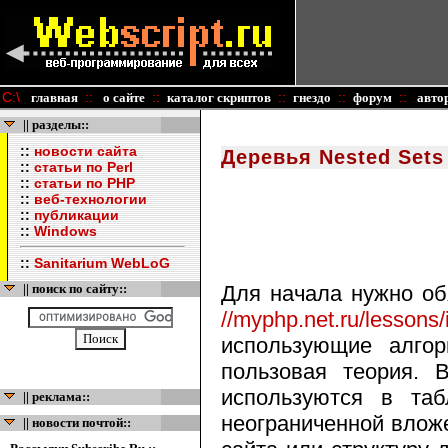
C:\
::
::
::
::
::
главная
о сайте
каталог скриптов
гнездо
форум
авто
|| разделы::
::
новости сайта
Деревья Nested Sets
::
статьи по Perl
::
статьи по PHP
::
веб-технологии
::
публикации
::
Windows
::
Sanitarium WebLoG
|| поиск по сайту::
Для начала нужно об
//myphp.net.ru/lessons
использующие алго
пользовая теория. 
используются в таб
|| реклама::
неограниченной вложе
|| новости почтой::