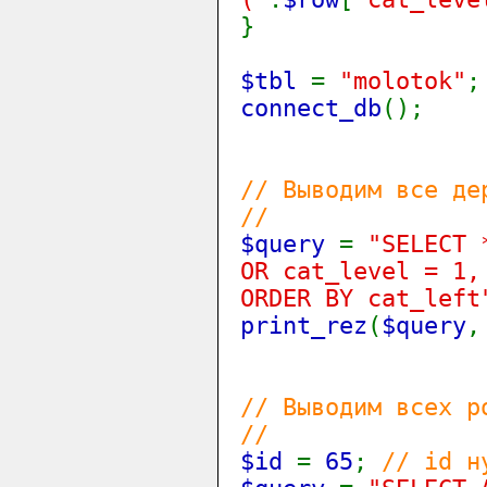
}
$tbl
=
"molotok"
;
connect_db
();
// Выводим все де
//
$query
=
"SELECT 
OR cat_level = 1,
ORDER BY cat_left
print_rez
(
$query
// Выводим всех р
//
$id
=
65
;
// id н