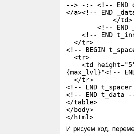
--> -:- <!-- END 
</a><!-- END _dat
</td>
<!-- END _d
<!-- END t_inn
</tr>
<!-- BEGIN t_spac
<tr>
<td height="5"<
{max_lvl}"<!-- EN
</tr>
<!-- END t_spacer
<!-- END t_data -
</table>
</body>
</html>
И рисуем код, перемен