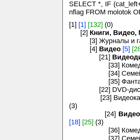
SELECT *, IF (cat_left+
nflag FROM molotok O
[1]
[1]
[132]
(0)
[2]
Книги, Видео,
[3] Журналы и г
[4]
Видео
[5]
[2
[21]
Видеод
[33] Комедии,
[34] Семейное 
[35] Фантастика
[22] DVD-дис
[23] Видеокассет
(3)
[24]
Видео
[18]
[25]
(3)
[36] Комедии,
[37] Семейное 