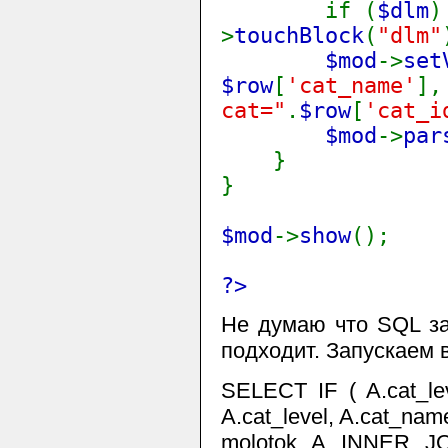
if (
$dlm
>
touchBlock
(
"dlm"
$mod
->
set
$row
[
'cat_name'
]
cat="
.
$row
[
'cat_i
$mod
->
par
}
}
$mod
->
show
();
?>
Не думаю что SQL за
подходит. Запускаем в
SELECT IF ( A.cat_leve
A.cat_level, A.cat_na
molotok A INNER JO