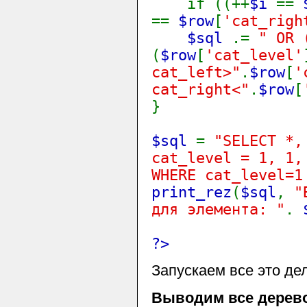
if ((++
$i
==
==
$row
[
'cat_righ
$sql
.=
" OR 
(
$row
[
'cat_level'
cat_left>"
.
$row
[
'
cat_right<"
.
$row
[
}
$sql
=
"SELECT *,
cat_level = 1, 1,
WHERE cat_level=1
print_rez
(
$sql
,
"
для элемента: "
.
?>
Запускаем все это дел
Выводим все дерев