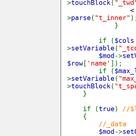
>
touchBlock
(
"_twd
<
>
parse
(
"t_inner"
)
}
if (
$col
>
setVariable
(
"_tc
$mod
->
set
$row
[
'name'
]);
if (
$max
>
setVariable
(
"max
>
touchBlock
(
"t_sp
}
if (
true
)
//$
{
//_data
$mod
->
set