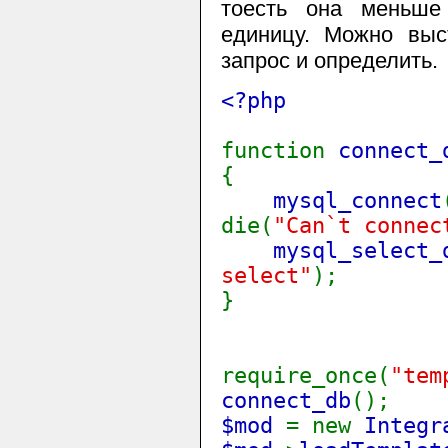
тоесть она меньше
единицу. Мoжно выс
запрос и определить.
<?php
function
connect_
{
mysql_connect
die(
"Can`t connec
mysql_select_
select"
);
}
require_once(
"tem
connect_db
();
$mod
= new
Integr