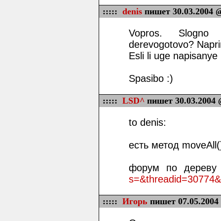
:::::
denis
пишет 30.03.2004 @
Vopros. Slogno 
derevogotovo? Napri
Esli li uge napisanye
Spasibo :)
:::::
LSD^
пишет 30.03.2004 
to denis:
есть метод moveAll(
форум по дереву
s=&threadid=30774
:::::
Игорь
пишет 07.05.2004