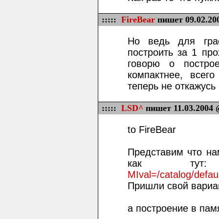
:::::
FireBear
пишет 09.02.20
Но ведь для гра
построить за 1 про
говорю о постро
компактнее, всего
теперь не откажусь 
:::::
LSD^
пишет 11.03.2004 
to FireBear
Представим что на
как т
MIval=/catalog/defau
Пришли свой вариа
а построение в памя