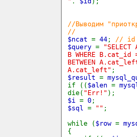
"
.
$id
);
//Выводим "приотк
//
$ncat
=
44
;
// id
$query
=
"SELECT 
B WHERE B.cat_id 
BETWEEN A.cat_lef
A.cat_left"
;
$result
=
mysql_q
if ((
$alen
=
mysq
die(
"Err!"
);
$i
=
0
;
$sql
=
""
;
while (
$row
=
mys
{