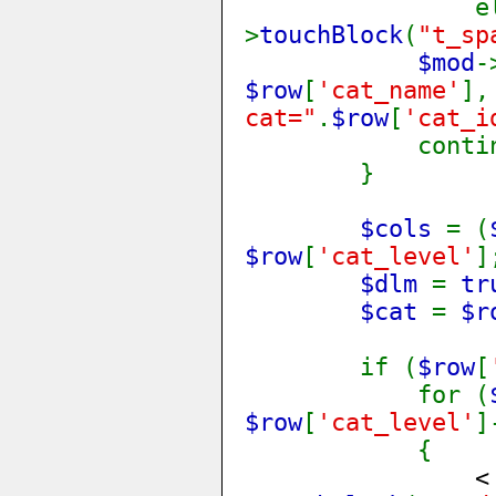
els
>
touchBlock
(
"t_sp
$mod
-
$row
[
'cat_name'
]
cat="
.
$row
[
'cat_i
continu
}
$cols
= (
$row
[
'cat_level'
]
$dlm
=
tr
$cat
=
$r
if (
$row
[
for (
$row
[
'cat_level'
]
{
<