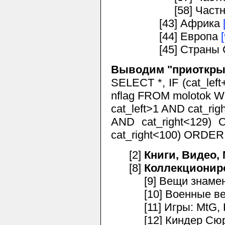
[58] Частные в
[43] Африка
[44] Европа
[45] Страны 
Выводим "приоткрыт
SELECT *, IF (cat_left+
nflag FROM molotok W
cat_left>1 AND cat_rig
AND cat_right<129) 
cat_right<100) ORDER 
[2]
Книги, Видео,
[8]
Коллекционир
[9] Вещи знамени
[10] Военные в
[11] Игры: MtG, P
[12] Киндер Сюр