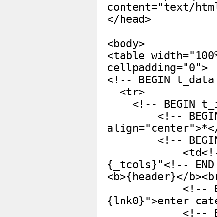
content="text/htm
</head>
<body>
<table width="100
cellpadding="0">
<!-- BEGIN t_data
<tr>
<!-- BEGIN t_i
<!-- BEGIN _tw
align="center">*<
<!-- BEGIN 
<td<!-- BEGI
{_tcols}"<!-- END
<b>{header}</b><b
<!-- BEGIN h
{lnk0}">enter cat
<!-- BEGIN _