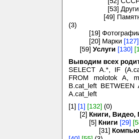
[52] СССР с 19
[53] Другие 
[49] Памятные м
(3)
[19] Фотографии
[20] Марки
[127]
[59]
Услуги
[130]
[
Выводим всех родит
SELECT A.*, IF (A.cat
FROM molotok A, m
B.cat_left BETWEEN 
A.cat_left
[1]
[1]
[132]
(0)
[2]
Книги, Видео,
[5]
Книги
[29]
[5
[31]
Компью
[40]
[55]
(3)