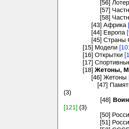
[56] Лотереи, а
[57] Частные в
[58] Частные в
[43] Африка
[44] Европа
[45] Страны 
[15] Модели
[10
[16] Открытки
[
[17] Спортивные 
[18]
Жетоны, М
[46] Жетоны
[47] Памятные м
(3)
[48]
Воин
[121]
(3)
[50] Россия до
[51] Россия и С