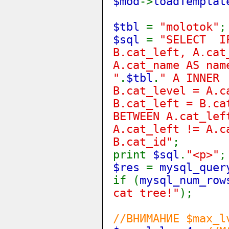
$mod
->
loadTemplat
$tbl
=
"molotok"
;
$sql
=
"SELECT IF
B.cat_left, A.cat
A.cat_name AS nam
"
.
$tbl
.
" A INNER
B.cat_level = A.c
B.cat_left = B.ca
BETWEEN A.cat_lef
A.cat_left != A.c
B.cat_id"
;
print
$sql
.
"<p>"
;
$res
=
mysql_quer
if (
mysql_num_row
cat tree!"
);
//ВНИМАНИЕ $max_l