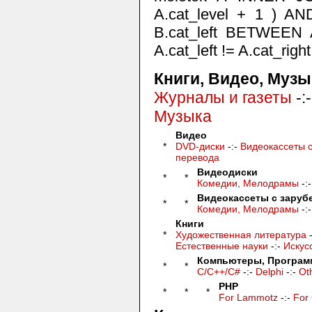
A.cat_level + 1 ) AND
B.cat_left BETWEEN A
A.cat_left != A.cat_rig
Книги, Видео, Музы
Журналы и газеты
-:
Музыка
Видео
*
DVD-диски
-:-
Видеокассеты 
перевода
Видеодиски
*
*
Комедии, Мелодрамы
-:
Видеокассеты с зару
*
*
Комедии, Мелодрамы
-:
Книги
*
Художественная литература
-
Естественные науки
-:-
Искус
Компьютеры, Програм
*
*
C/C++/C#
-:-
Delphi
-:-
Oth
PHP
*
*
*
For Lammotz
-:-
For