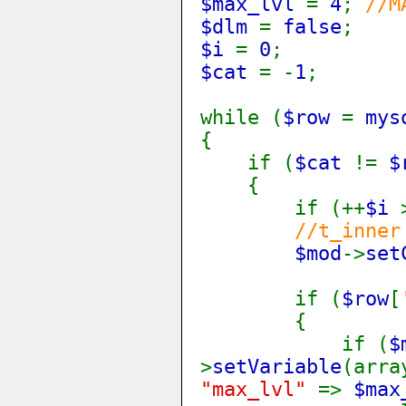
$max_lvl
=
4
;
//M
$dlm
=
false
;
$i
=
0
;
$cat
= -
1
;
while (
$row
=
mys
{
if (
$cat
!=
$
{
if (++
$i
//t_inner
$mod
->
set
if (
$row
[
{
if (
$
>
setVariable
(arra
"max_lvl"
=>
$max