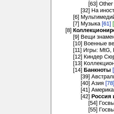
[63] Other s
[32] На иностра
[6] Мультимедийн
[7] Музыка
[61]
[8]
Коллекционир
[9] Вещи знамени
[10] Военные в
[11] Игры: MtG, P
[12] Киндер Сюр
[13] Коллекционн
[14]
Банкноты
[39] Австралия
[40] Азия
[78
[41] Америк
[42]
Россия
[54] Госвыпус
[55] Госвыпуск