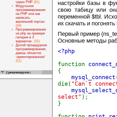
настройки базы в фук
через PHP
(81)
Модульное
свою табицу или она
программирование
на PHP или как
переменной $tbl. Исх
написать
маленький портал.
их скачать и погонять 
(68)
Программирование
Первый пример (ns_te
на php на примере
галереи в 3
Основные методы раб
вариантах.
(55)
Долой процедурное
программирование,
<?php
даешь объектно
-ориентированное!
(51)
function
connect_
{
|| рекомендуем::
mysql_connect
die(
"Can`t connec
mysql_select_
select"
);
}
function
print_re