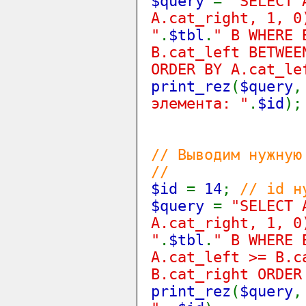
$query
=
"SELECT 
A.cat_right, 1, 0
"
.
$tbl
.
" B WHERE 
B.cat_left BETWEE
ORDER BY A.cat_le
print_rez
(
$query
элемента: "
.
$id
);
// Выводим нужную
//
$id
=
14
;
// id н
$query
=
"SELECT 
A.cat_right, 1, 0
"
.
$tbl
.
" B WHERE 
A.cat_left >= B.c
B.cat_right ORDER
print_rez
(
$query