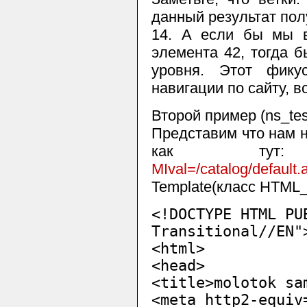
данный результат пол
14. А если бы мы в
элемента 42, тогда б
уровня. Этот фику
навигации по сайту, 
Второй пример (ns_tes
Представим что нам 
как т
MIval=/catalog/default.
Template(класс HTML_
<!DOCTYPE HTML PU
Transitional//EN"
<html>
<head>
<title>molotok sa
<meta http2-equiv