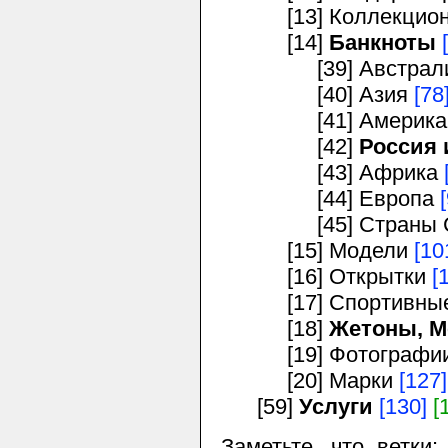
[13] Коллекционн
[14]
Банкноты
[39] Австралия
[40] Азия
[78
[41] Америк
[42]
Россия
[43] Африка
[44] Европа
[45] Страны 
[15] Модели
[10
[16] Открытки
[
[17] Спортивные 
[18]
Жетоны, М
[19] Фотографии
[20] Марки
[127]
[59]
Услуги
[130]
[
Заметьте, что ветки: