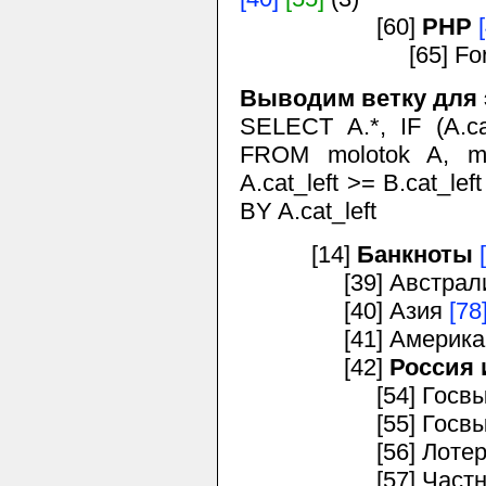
[60]
PHP
[65] For C
Выводим ветку для 
SELECT A.*, IF (A.cat
FROM molotok A, m
A.cat_left >= B.cat_le
BY A.cat_left
[14]
Банкноты
[39] Австралия
[40] Азия
[78
[41] Америк
[42]
Россия
[54] Госвыпус
[55] Госвыпуск
[56] Лотереи, а
[57] Частные в