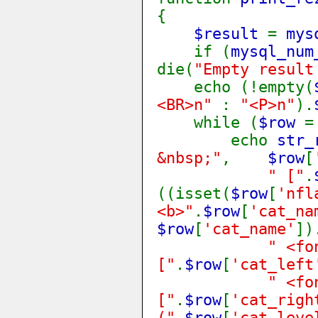
{
$result
=
mys
if (
mysql_num
die(
"Empty result
echo (!empty(
<BR>n"
:
"<P>n"
).
while (
$row
echo
str_
&nbsp;"
,
$row
[
" ["
.
((isset(
$row
[
'nfl
<b>"
.
$row
[
'cat_na
$row
[
'cat_name'
])
" <fo
["
.
$row
[
'cat_left
" <fo
["
.
$row
[
'cat_righ
("
.
$row
[
'cat_leve