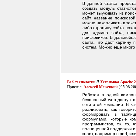
В данной статье предста
создать модуль статистк
может выуживать из поиск
сайт, название поисково
можно накапливать в текс
либо страницу сайта нахо
для админа сайта, пос
поисковиков. В дальнейш
сайта, что даст картину
систем. Можно еще много
//
Веб-технологии
Установка Apache 2,
Прислал:
Алексей Межецкий
[ 05.08.20
Работая в одной компан
безопасный web-доступ с
сети этой компании. В ка
реализовать, как говори
формировать в таблиц
формулами, которые ко
программистов, т.к. то,
полноценной поддержки и 
знает, например в perl, и