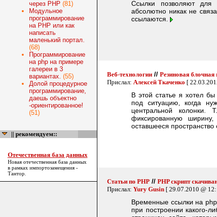
Ссылки позволяют для 
через PHP
(81)
Модульное
абсолютно никак не связ
программирование
ссылаются.
на PHP или как
написать
маленький портал.
(68)
Программирование
на php на примере
галереи в 3
//
Веб-технологии
Резиновая блочная
вариантах.
(55)
Прислал:
Алексей Ткаченко
[ 22.03.201
Долой процедурное
программирование,
В этой статье я хотел бы
даешь объектно
под ситуацию, когда ну
-ориентированное!
центральной колонки. 
(51)
фиксированную ширину,
оставшееся пространство 
|| рекомендуем::
Отечественная база данных
Новая
отечественная база данных
в рамках импортозамещения -
Тантор.
//
Статьи по PHP
PHP скрипт скачива
Прислал:
Yury Gusin
[ 29.07.2010 @ 12:
Временные ссылки на php.
при построении какого-л