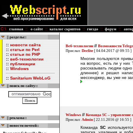
C:\
::
::
::
::
::
главная
о сайте
каталог скриптов
гнездо
форум
авто
|| разделы::
::
новости сайта
//
Веб-технологии
Возможности Telegr
::
статьи по Perl
Прислал:
Deelite
[ 04.04.2017 @ 09:55 ]
::
статьи по PHP
Многие пользуются привыч
::
веб-технологии
на вопрос, есть ли у них
::
публикации
рассказывать людям одно 
::
Windows
длиннее) и решил напис
мессенджер, вы уже не за
::
Sanitarium WebLoG
|| поиск по сайту::
//
Windows
Команда SC – управление 
|| реклама::
Прислал:
Admin
[ 22.11.2016 @ 16:55 ]
|| новости почтой::
Команда
SC
используется
запуска, удаления и доб