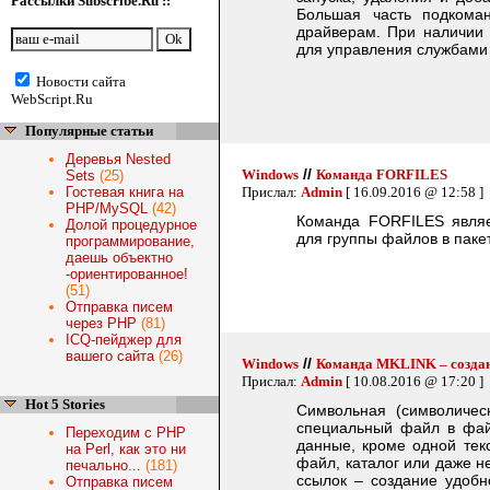
Рассылки Subscribe.Ru ::
Большая часть подком
драйверам. При наличии 
для управления службами 
Новости сайта
WebScript.Ru
Популярные статьи
Деревья Nested
//
Windows
Команда FORFILES
Sets
(25)
Гостевая книга на
Прислал:
Admin
[ 16.09.2016 @ 12:58 ]
PHP/MySQL
(42)
Команда FORFILES являе
Долой процедурное
для группы файлов в паке
программирование,
даешь объектно
-ориентированное!
(51)
Отправка писем
через PHP
(81)
ICQ-пейджер для
вашего сайта
(26)
//
Windows
Команда MKLINK – создани
Прислал:
Admin
[ 10.08.2016 @ 17:20 ]
Hot 5 Stories
Символьная (символическ
специальный файл в фай
Переходим с PHP
данные, кроме одной текс
на Perl, как это ни
файл, каталог или даже 
печально...
(181)
ссылок – создание удобн
Отправка писем