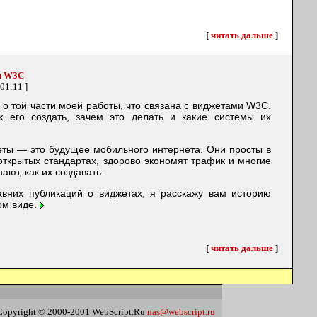
[
читать дальше
]
ы W3C
01:11 ]
о той части моей работы, что связана с виджетами W3C.
к его создать, зачем это делать и какие системы их
еты — это будущее мобильного интернета. Они просты в
открытых стандартах, здорово экономят трафик и многие
ают, как их создавать.
авних публикаций о виджетах, я расскажу вам историю
ом виде.
[
читать дальше
]
Copyright © 2000-2001 WebScript.Ru
nas@webscript.ru