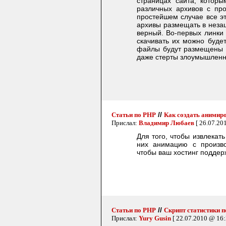
страницах сайта, которы
различных архивов с про
простейшем случае все э
архивы размещать в незащ
верный. Во-первых линки 
скачивать их можно будет
файлы будут размещены 
даже стерты злоумышлен
//
Статьи по PHP
Как создать анимиро
Прислал:
Владимир Любаев
[ 26.07.20
Для того, чтобы извлекат
них анимацию с произво
чтобы ваш хостинг поддерж
//
Статьи по PHP
Cкрипт статистики 
Прислал:
Yury Gusin
[ 22.07.2010 @ 16: