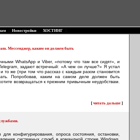
::
::
::
рам
Новостройки
ХОСТИНГ
am. Мессенджер, каким он должен быть
ными WhatsApp и Viber, «потому что там все сидят», и
 Telegram, задают встречный: «А чем он лучше?» Я устал
и то же (при том что рассказ с каждым разом становится
ать. Попробовав, каким на самом деле должен быть
хотите возвращаться к прежним привычным неудобствам.
[
читать дальше
]
службами.
 для конфигурирования, опроса состояния, остановки,
авления системных служб в командной строке Windows.