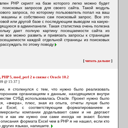
влен PHP скрипт на базе которого легко можно будет
и поисковых запросов для своего сайта. Такой модуль
ового запроса, по которому пользователь попал на ваш
й машины и собственно сам поисковый запрос. Все это
товой или другой базе с последующим выводом на какую-
дящуюся в админпанели. Такая статистика очень полезна
кольку дает полную картину посещаемости сайта из
ем все можно развить и привязать запросы к страницам
 посещаемости каждой отдельной страницы из поисковых
 рассуждать по этому поводу
[
читать дальше
]
 PHP 5, mod_perl 2 в связке с Oracle 10.2
09 @ 15:37 ]
ии, я столкнулся с тем, что нужно было реализовать
торонним организациям к данным, находящимся внутри
честве СУБД использовалась Oracle. Проект нужно было
тся, «вчера», плюс, зная из опыта, отчеты лучше было
ы Excel, с соответствующим форматированием и
ммерсанты компании доделывают сами и не дергают
 что и как им нужно они сами иногда не знают. Более
описания формата Excel чем в PHP я не нашел, если кто
ли других языках, напишите.