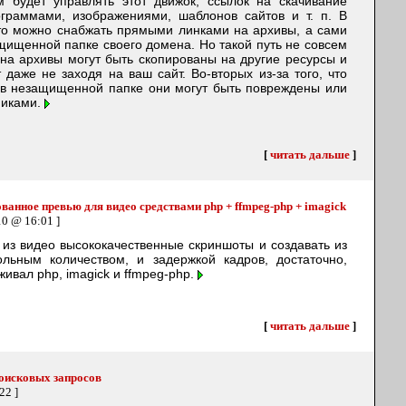
м будет управлять этот движок, ссылок на скачивание
граммами, изображениями, шаблонов сайтов и т. п. В
то можно снабжать прямыми линками на архивы, а сами
ищенной папке своего домена. Но такой путь не совсем
на архивы могут быть скопированы на другие ресурсы и
 даже не заходя на ваш сайт. Во-вторых из-за того, что
в незащищенной папке они могут быть повреждены или
никами.
[
читать дальше
]
ванное превью для видео средствами php + ffmpeg-php + imagick
10 @ 16:01 ]
ь из видео высококачественные скриншоты и создавать из
льным количеством, и задержкой кадров, достаточно,
ивал php, imagick и ffmpeg-php.
[
читать дальше
]
поисковых запросов
22 ]