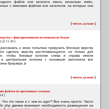
одного файла или каталога иметь несколько имён,
анных с именами файлов или каталогов, на которые они
[
читать дальше
]
 верстка с фиксированными колонками по бокам
2 @ 11:40 ]
 рассказать о моих попытках приручить блочную верстку
жно сделать верстку растягивающуюся, но только для
Т.е. чтобы боковые колонки слева и справа имели
 а центральная колонка с основным заполняла все
окна браузера.
[
читать дальше
]
ния файлов по временным ссылкам
14 ]
 Что это такое и с чем их едят? Все очень просто. Часто
ибо php движка возникает необходимость размещения на