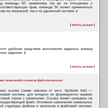
анд команды SC применима так же по отношению к
соответствующих прав, команда SC может применяться
как на локальной, так и на удаленной системе.
[
читать дальше
]
тся удобным средством выполнения заданных команд
тных заданиях.
[
читать дальше
]
е символьной ссылки на файл или каталог.
ая) ссылка (также симлинк от англ. Symbolic link) —
ловой системе, для которого не формируются никакие
товой строки с указателем. Ссылка может указывать на
несуществующий файл. Основное назначение символьных
ой структуры файлов и каталогов в файловой системе.