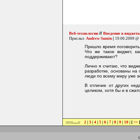
//
Веб-технологии
Введение в виджет
Прислал:
Andrew Sumin
[ 19.06.2009 @ 
Пришло время поговорить 
Что же такое виджет, ка
поддерживают?
Лично я считаю, что видж
разработке, основаны на 
люди по всему миру уже зн
В отличие от других нед
целиком, хотя бы и в сжат
::::::.....::
2
|
3
|
4
|
5
|
6
|
7
|
8
|
9
|
10
| [
>>
]