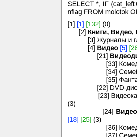
SELECT *, IF (cat_left+
nflag FROM molotok O
[1]
[1]
[132]
(0)
[2]
Книги, Видео,
[3] Журналы и г
[4]
Видео
[5]
[2
[21]
Видеод
[33] Комедии,
[34] Семейное 
[35] Фантастика
[22] DVD-дис
[23] Видеокассет
(3)
[24]
Видео
[18]
[25]
(3)
[36] Комедии,
[37] Семейное 