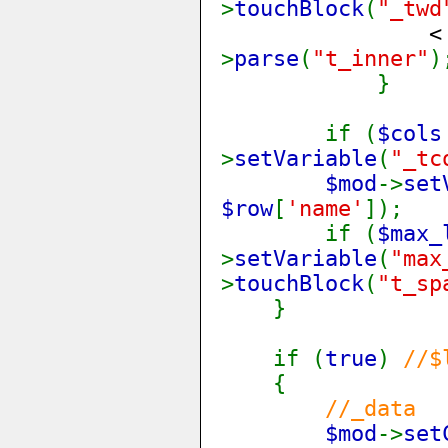
>
touchBlock
(
"_twd
<
>
parse
(
"t_inner"
)
}
if (
$col
>
setVariable
(
"_tc
$mod
->
set
$row
[
'name'
]);
if (
$max
>
setVariable
(
"max
>
touchBlock
(
"t_sp
}
if (
true
)
//$
{
//_data
$mod
->
set