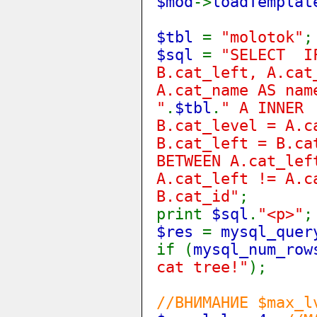
$mod
->
loadTemplat
$tbl
=
"molotok"
;
$sql
=
"SELECT IF
B.cat_left, A.cat
A.cat_name AS nam
"
.
$tbl
.
" A INNER
B.cat_level = A.c
B.cat_left = B.ca
BETWEEN A.cat_lef
A.cat_left != A.c
B.cat_id"
;
print
$sql
.
"<p>"
;
$res
=
mysql_quer
if (
mysql_num_row
cat tree!"
);
//ВНИМАНИЕ $max_l