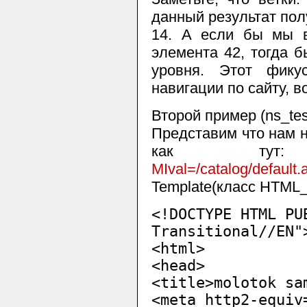
данный результат пол
14. А если бы мы в
элемента 42, тогда б
уровня. Этот фику
навигации по сайту, 
Второй пример (ns_tes
Представим что нам 
как т
MIval=/catalog/default.
Template(класс HTML_
<!DOCTYPE HTML PU
Transitional//EN"
<html>
<head>
<title>molotok sa
<meta http2-equiv