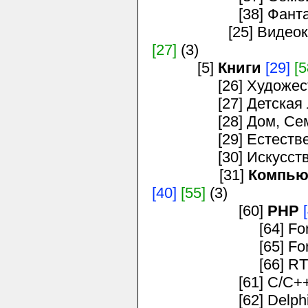
[38] Фантастика
[25] Видеокассе
[27]
(3)
[5]
Книги
[29]
[5
[26] Художестве
[27] Детская ли
[28] Дом, Семь
[29] Естествен
[30] Искусство, 
[31]
Компью
[40]
[55]
(3)
[60]
PHP
[64] For L
[65] For C
[66] RTFM 
[61] C/C++
[62] Delph