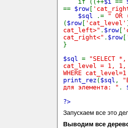
if ((++
$i
==
==
$row
[
'cat_righ
$sql
.=
" OR 
(
$row
[
'cat_level'
cat_left>"
.
$row
[
'
cat_right<"
.
$row
[
}
$sql
=
"SELECT *,
cat_level = 1, 1,
WHERE cat_level=1
print_rez
(
$sql
,
"
для элемента: "
.
?>
Запускаем все это дел
Выводим все дерев