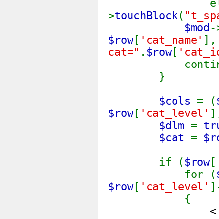
els
>
touchBlock
(
"t_sp
$mod
-
$row
[
'cat_name'
]
cat="
.
$row
[
'cat_i
continu
}
$cols
= (
$row
[
'cat_level'
]
$dlm
=
tr
$cat
=
$r
if (
$row
[
for (
$row
[
'cat_level'
]
{
<