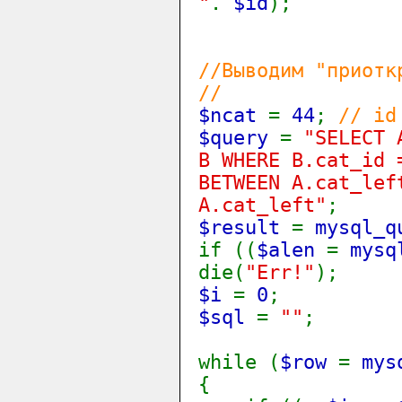
"
.
$id
);
//Выводим "приотк
//
$ncat
=
44
;
// id
$query
=
"SELECT 
B WHERE B.cat_id 
BETWEEN A.cat_lef
A.cat_left"
;
$result
=
mysql_q
if ((
$alen
=
mysq
die(
"Err!"
);
$i
=
0
;
$sql
=
""
;
while (
$row
=
mys
{