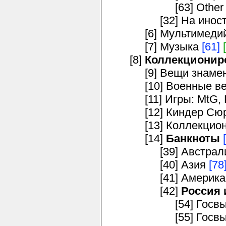
[63] Other s
[32] На иностра
[6] Мультимедийн
[7] Музыка
[61]
[8]
Коллекционир
[9] Вещи знамени
[10] Военные в
[11] Игры: MtG, P
[12] Киндер Сюр
[13] Коллекционн
[14]
Банкноты
[39] Австралия
[40] Азия
[78
[41] Америк
[42]
Россия
[54] Госвыпус
[55] Госвыпуск