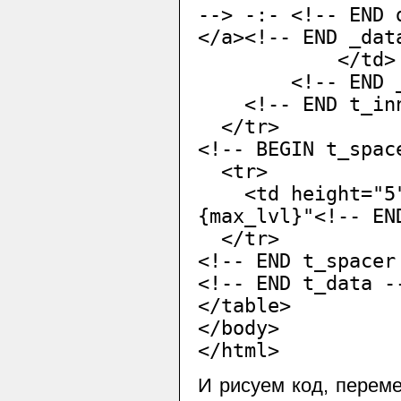
--> -:- <!-- END 
</a><!-- END _dat
</td>
<!-- END _d
<!-- END t_inn
</tr>
<!-- BEGIN t_spac
<tr>
<td height="5"<
{max_lvl}"<!-- EN
</tr>
<!-- END t_spacer
<!-- END t_data -
</table>
</body>
</html>
И рисуем код, перемен