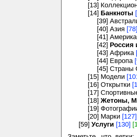
[13] Коллекционн
[14]
Банкноты
[39] Австралия
[40] Азия
[78
[41] Америк
[42]
Россия
[43] Африка
[44] Европа
[45] Страны 
[15] Модели
[10
[16] Открытки
[
[17] Спортивные 
[18]
Жетоны, М
[19] Фотографии
[20] Марки
[127]
[59]
Услуги
[130]
[
Заметьте, что ветки: