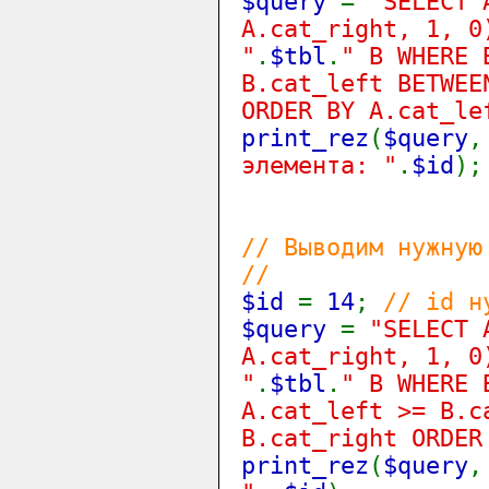
$query
=
"SELECT 
A.cat_right, 1, 0
"
.
$tbl
.
" B WHERE 
B.cat_left BETWEE
ORDER BY A.cat_le
print_rez
(
$query
элемента: "
.
$id
);
// Выводим нужную
//
$id
=
14
;
// id н
$query
=
"SELECT 
A.cat_right, 1, 0
"
.
$tbl
.
" B WHERE 
A.cat_left >= B.c
B.cat_right ORDER
print_rez
(
$query