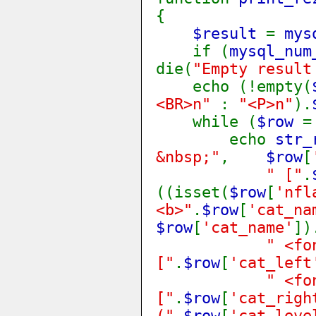
{
$result
=
mys
if (
mysql_num
die(
"Empty result
echo (!empty(
<BR>n"
:
"<P>n"
).
while (
$row
echo
str_
&nbsp;"
,
$row
[
" ["
.
((isset(
$row
[
'nfl
<b>"
.
$row
[
'cat_na
$row
[
'cat_name'
])
" <fo
["
.
$row
[
'cat_left
" <fo
["
.
$row
[
'cat_righ
("
.
$row
[
'cat_leve