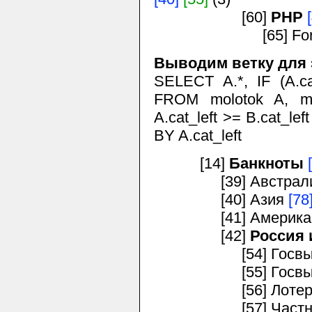
[60]
PHP
[65] For C
Выводим ветку для 
SELECT A.*, IF (A.cat
FROM molotok A, m
A.cat_left >= B.cat_le
BY A.cat_left
[14]
Банкноты
[39] Австралия
[40] Азия
[78
[41] Америк
[42]
Россия
[54] Госвыпус
[55] Госвыпуск
[56] Лотереи, а
[57] Частные в