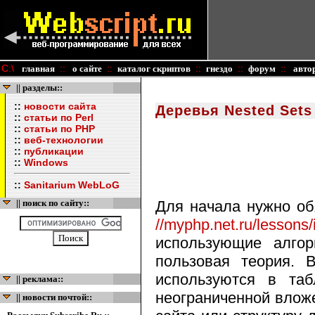
C:\
::
::
::
::
::
главная
о сайте
каталог скриптов
гнездо
форум
авто
|| разделы::
::
новости сайта
Деревья Nested Sets
::
статьи по Perl
::
статьи по PHP
::
веб-технологии
::
публикации
::
Windows
::
Sanitarium WebLoG
|| поиск по сайту::
Для начала нужно об
//myphp.net.ru/lessons
использующие алго
пользовая теория. 
используются в таб
|| реклама::
неограниченной вложе
|| новости почтой::