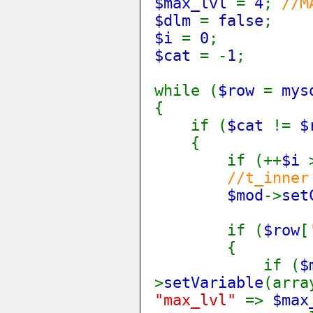
$max_lvl
=
4
;
//M
$dlm
=
false
;
$i
=
0
;
$cat
= -
1
;
while (
$row
=
mys
{
if (
$cat
!=
$
{
if (++
$i
//t_inner
$mod
->
set
if (
$row
[
{
if (
$
>
setVariable
(arra
"max_lvl"
=>
$max