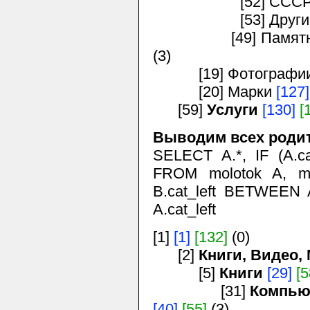
[52] СССР с 19
[53] Другие 
[49] Памятные м
(3)
[19] Фотографии
[20] Марки
[127]
[59]
Услуги
[130]
[
Выводим всех родит
SELECT A.*, IF (A.cat
FROM molotok A, m
B.cat_left BETWEEN 
A.cat_left
[1]
[1]
[132]
(0)
[2]
Книги, Видео,
[5]
Книги
[29]
[5
[31]
Компью
[40]
[55]
(3)