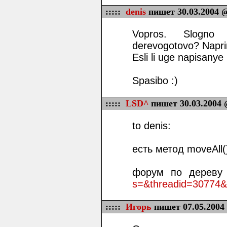
:::::
denis
пишет 30.03.2004 @
Vopros. Slogno 
derevogotovo? Napri
Esli li uge napisanye
Spasibo :)
:::::
LSD^
пишет 30.03.2004 
to denis:
есть метод moveAll(
форум по дереву
s=&threadid=30774
:::::
Игорь
пишет 07.05.2004