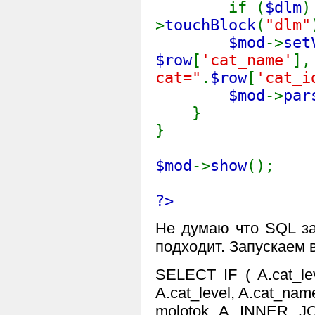
if (
$dlm
>
touchBlock
(
"dlm"
$mod
->
set
$row
[
'cat_name'
]
cat="
.
$row
[
'cat_i
$mod
->
par
}
}
$mod
->
show
();
?>
Не думаю что SQL за
подходит. Запускаем в
SELECT IF ( A.cat_leve
A.cat_level, A.cat_na
molotok A INNER JO