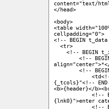
content="text/htm
</head>
<body>
<table width="100
cellpadding="0">
<!-- BEGIN t_data
<tr>
<!-- BEGIN t_i
<!-- BEGIN _tw
align="center">*<
<!-- BEGIN 
<td<!-- BEGI
{_tcols}"<!-- END
<b>{header}</b><b
<!-- BEGIN h
{lnk0}">enter cat
<!-- BEGIN _