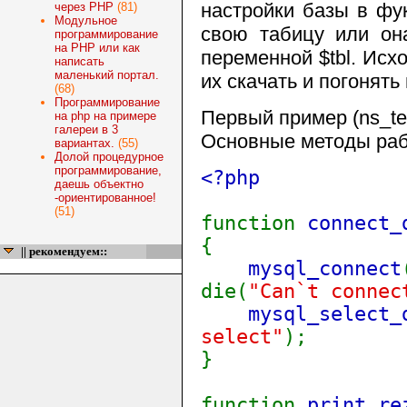
настройки базы в фук
через PHP
(81)
Модульное
свою табицу или она
программирование
на PHP или как
переменной $tbl. Исх
написать
маленький портал.
их скачать и погонять 
(68)
Программирование
Первый пример (ns_te
на php на примере
галереи в 3
Основные методы раб
вариантах.
(55)
Долой процедурное
программирование,
<?php
даешь объектно
-ориентированное!
(51)
function
connect_
{
|| рекомендуем::
mysql_connect
die(
"Can`t connec
mysql_select_
select"
);
}
function
print_re