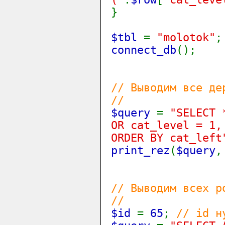
}
$tbl
=
"molotok"
;
connect_db
();
// Выводим все де
//
$query
=
"SELECT 
OR cat_level = 1,
ORDER BY cat_left
print_rez
(
$query
// Выводим всех р
//
$id
=
65
;
// id н