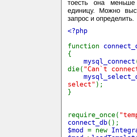
тоесть она меньше
единицу. Мoжно выс
запрос и определить.
<?php
function
connect_
{
mysql_connect
die(
"Can`t connec
mysql_select_
select"
);
}
require_once(
"tem
connect_db
();
$mod
= new
Integr