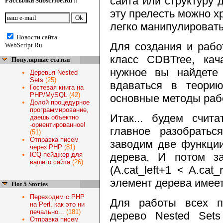
сайта или структуру 
Рассылки Subscribe.Ru ::
эту прелесть можно х
легко манипулировать
Новости сайта
Для создания и рабо
WebScript.Ru
класс CDBTree, ка
Популярные статьи
нужное вы найдет
Деревья Nested
Sets
(25)
вдаваться в теори
Гостевая книга на
PHP/MySQL
(42)
основные методы рабо
Долой процедурное
программирование,
Итак... будем счит
даешь объектно
-ориентированное!
главное разобрать
(51)
Отправка писем
заводим две функции
через PHP
(81)
ICQ-пейджер для
дерева. И потом з
вашего сайта
(26)
(A.cat_left+1 < A.cat
элемент дерева имеет
Hot 5 Stories
Переходим с PHP
Для работы всех п
на Perl, как это ни
печально...
(181)
дерево Nested Set
Отправка писем