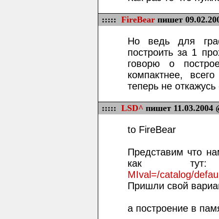
:::::
FireBear
пишет 09.02.20
Но ведь для гра
построить за 1 про
говорю о постро
компактнее, всего
теперь не откажусь 
:::::
LSD^
пишет 11.03.2004 
to FireBear
Представим что на
как т
MIval=/catalog/defau
Пришли свой вариа
а построение в памя