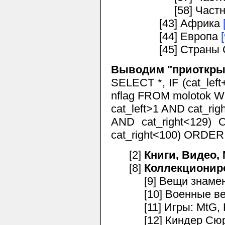
[58] Частные в
[43] Африка
[44] Европа
[45] Страны 
Выводим "приоткрыт
SELECT *, IF (cat_left+
nflag FROM molotok W
cat_left>1 AND cat_rig
AND cat_right<129) 
cat_right<100) ORDER 
[2]
Книги, Видео,
[8]
Коллекционир
[9] Вещи знамени
[10] Военные в
[11] Игры: MtG, P
[12] Киндер Сюр