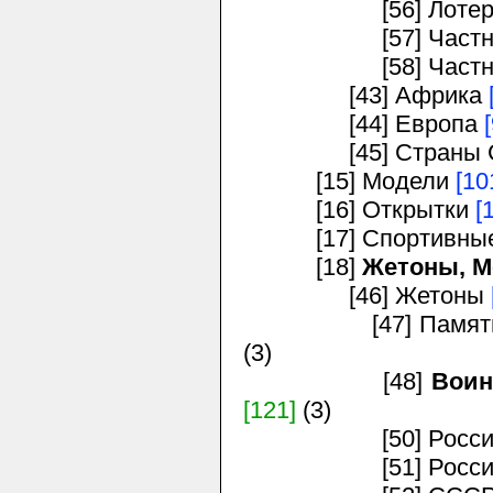
[56] Лотереи, а
[57] Частные в
[58] Частные в
[43] Африка
[44] Европа
[45] Страны 
[15] Модели
[10
[16] Открытки
[
[17] Спортивные 
[18]
Жетоны, М
[46] Жетоны
[47] Памятные м
(3)
[48]
Воин
[121]
(3)
[50] Россия до
[51] Россия и С