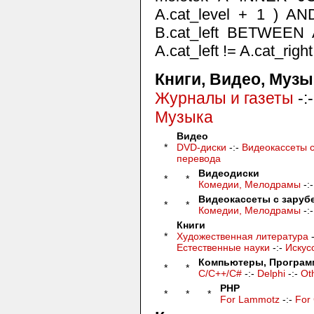
A.cat_level + 1 ) AND
B.cat_left BETWEEN A
A.cat_left != A.cat_rig
Книги, Видео, Музы
Журналы и газеты
-:
Музыка
Видео
*
DVD-диски
-:-
Видеокассеты 
перевода
Видеодиски
*
*
Комедии, Мелодрамы
-:
Видеокассеты с зару
*
*
Комедии, Мелодрамы
-:
Книги
*
Художественная литература
-
Естественные науки
-:-
Искус
Компьютеры, Програм
*
*
C/C++/C#
-:-
Delphi
-:-
Oth
PHP
*
*
*
For Lammotz
-:-
For