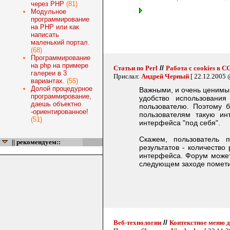
через PHP
(81)
Модульное
программирование
на PHP или как
написать
маленький портал.
(68)
Программирование
на php на примере
//
Статьи по Perl
Работа с cookies в 
галереи в 3
Прислал:
Андрей Черный
[ 22.12.2005 
вариантах.
(55)
Долой процедурное
Важными, и очень ценимым
программирование,
удобство использовани
даешь объектно
пользователю. Поэтому б
-ориентированное!
пользователям такую ин
(51)
интерфейса "под себя".
Скажем, пользователь 
|| рекомендуем::
результатов - количество 
интерфейса. Форум может
следующем заходе пометит
//
Веб-технологии
Контекстное меню дл