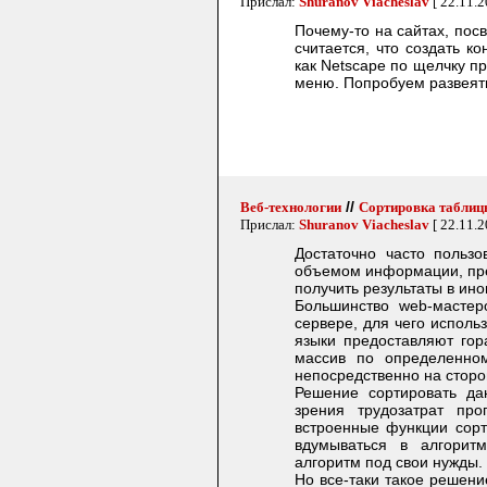
Прислал:
Shuranov Viacheslav
[ 22.11.2
Почему-то на сайтах, пос
считается, что создать к
как Netscape по щелчку 
меню. Попробуем развеят
//
Веб-технологии
Сортировка таблицы
Прислал:
Shuranov Viacheslav
[ 22.11.2
Достаточно часто пользо
объемом информации, пре
получить результаты в ин
Большинство web-мастер
сервере, для чего исполь
языки предоставляют гор
массив по определенно
непосредственно на сторо
Решение сортировать да
зрения трудозатрат пр
встроенные функции сорт
вдумываться в алгоритм
алгоритм под свои нужды.
Но все-таки такое решени