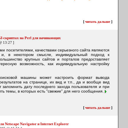
[
читать дальше
]
CGI-скриптах на Perl для начинающих
@ 13:27 ]
и посетителями, качествами серьезного сайта являются
я и, в некотором смысле, индивидуальный подход к
ольшинство крупных сайтов и порталов предоставляет
тересную возможность, как индивидуальную настройку
поисковой машины может настроить формат вывода
результатов на странице, их вид и т.п., да и вообще вид
 запомнить дату последнего захода пользователя и при
ь темы, в которых есть "свежие" для него сообщения.
[
читать дальше
]
я Netscape Navigator и Internet Explorer