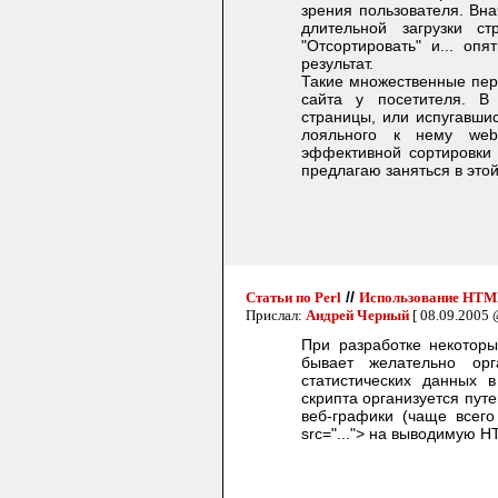
зрения пользователя. Вна
длительной загрузки ст
"Отсортировать" и... оп
результат.
Такие множественные пере
сайта у посетителя. В 
страницы, или испугавши
лояльного к нему web
эффективной сортировки
предлагаю заняться в этой
//
Статьи по Perl
Использование HTML
Прислал:
Андрей Черный
[ 08.09.2005 
При разработке некоторых
бывает желательно ор
статистических данных 
скрипта организуется пут
веб-графики (чаще всего
src="..."> на выводимую 