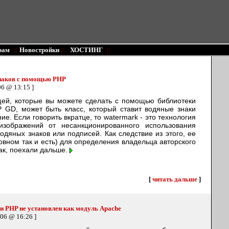
::
::
::
рам
Новостройки
ХОСТИНГ
наков с помощью PHP
06 @ 13:15 ]
ей, которые вы можете сделать с помощью библиотеки
 GD, может быть класс, который ставит водяные знаки
ие. Если говорить вкратце, то watermark - это технология
зображений от несанкционированного использования
одяных знаков или подписей. Как следствие из этого, ее
овном так и есть) для определения владельца авторского
ак, поехали дальше.
[
читать дальше
]
сли PHP не установлен как модуль Apache
006 @ 16:26 ]