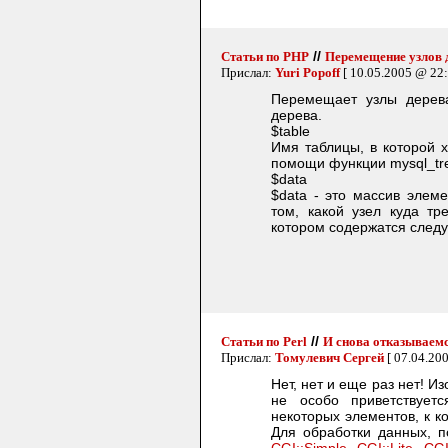
//
Статьи по PHP
Перемещение узлов д
Прислал:
Yuri Popoff
[ 10.05.2005 @ 22:
Перемещает узлы дерев
дерева.
$table
Имя таблицы, в которой 
помощи функции mysql_tre
$data
$data - это массив элем
том, какой узел куда тр
котором содержатся след
//
Статьи по Perl
И снова отказываем
Прислал:
Томулевич Сергей
[ 07.04.20
Нет, нет и еще раз нет! И
не особо приветствует
некоторых элементов, к к
Для обработки данных, 