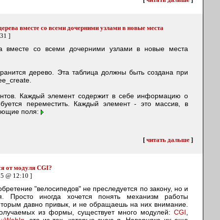
ерева вместе со всеми дочерними узлами в новые места
31 ]
а вместе со всеми дочерними узлами в новые места
хранится дерево. Эта таблица должны быть создана при
e_create.
ентов. Каждый элемент содержит в себе информацию о
ебуется переместить. Каждый элемент - это массив, в
ующие поля:
[
читать дальше
]
ся от модуля CGI?
05 @ 12:10 ]
зобретение "велосипедов" не преследуется по закону, но и
ся. Просто иногда хочется понять механизм работы
оторым давно привык, и не обращаешь на них внимание.
получаемых из формы, существует много модулей:
CGI
,