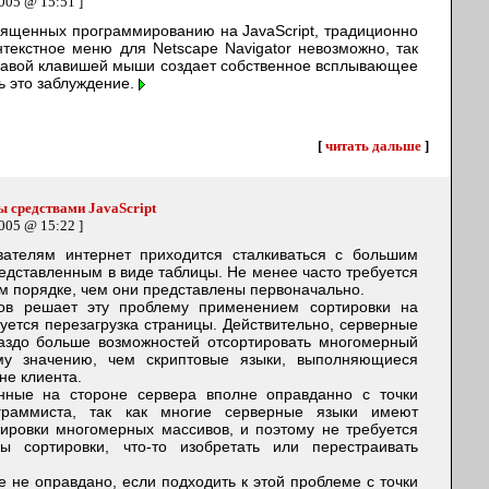
005 @ 15:51 ]
вященных программированию на JavaScript, традиционно
онтекстное меню для Netscape Navigator невозможно, так
правой клавишей мыши создает собственное всплывающее
ь это заблуждение.
[
читать дальше
]
 средствами JavaScript
005 @ 15:22 ]
вателям интернет приходится сталкиваться с большим
дставленным в виде таблицы. Не менее часто требуется
ом порядке, чем они представлены первоначально.
ов решает эту проблему применением сортировки на
зуется перезагрузка страницы. Действительно, серверные
аздо больше возможностей отсортировать многомерный
му значению, чем скриптовые языки, выполняющиеся
не клиента.
нные на стороне сервера вполне оправданно с точки
ограммиста, так как многие серверные языки имеют
ировки многомерных массивов, и поэтому не требуется
ы сортировки, что-то изобретать или перестраивать
е не оправдано, если подходить к этой проблеме с точки