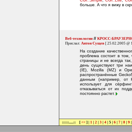
CGI::Simple
,
CGI::Lite
,
CGI
больше. А что я вижу в ск
//
Веб-технологии
КРОСС-БРАУЗЕРН
Прислал:
Антон Сущев
[ 25.02.2005 @ 1
На создание качественно
проблема состоит в том,
страницы и не всегда так
день существуют три наи
(IE), Mozilla (MZ) и O
распространённые Gecko5-
данным (например, от 
использует для сёрфи
отказываться от их подд
постоянно растет.
::::::.....:: [
<<
] |
1
|
2
|
3
|
4
| 5 |
6
|
7
|
8
|
9