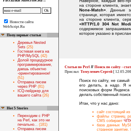
Рассылки Subscribe.Ru ::
Наверное, каждый веб-пр
на стороне клиента, знае
None-Match»
. Данные з
странице, которая имеетс
на стороне клиента, сер
Новости сайта
«HTTP/1.0 304 Not Mod
WebScript.Ru
содержимое запрашиваем
которое указано в присла
Популярные статьи
Деревья Nested
Sets
(25)
Гостевая книга на
PHP/MySQL
(42)
Долой процедурное
программирование,
//
Статьи по Perl
Поиск по сайту - ста
даешь объектно
Прислал:
Томулевич Сергей
[ 12.05.20
-ориентированное!
(51)
Поиск по сайту, не самый
Отправка писем
его делать, а надо. Я 
через PHP
(81)
поисковых форм Яндекса и
ICQ-пейджер для
делать собственный поиск 
вашего сайта
(26)
Итак, что у нас дано:
Hot 5 Stories
сайт состоящий из
Переходим с PHP
файлы страниц ра
на Perl, как это ни
CMS собирает
ЧП
печально...
(181)
база данных MySQ
Отправка писем
странное занятие,