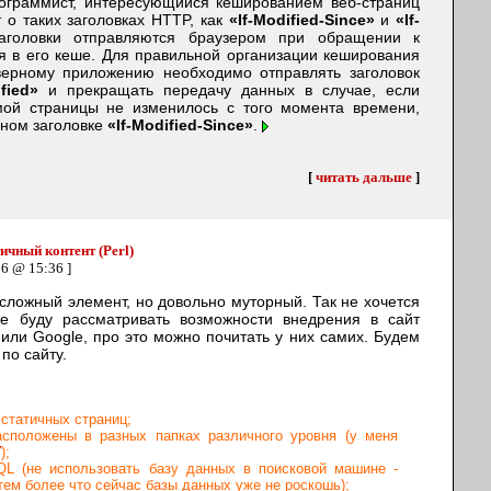
ограммист, интересующийся кешированием веб-страниц
т о таких заголовках HTTP, как
«If-Modified-Since»
и
«If-
аголовки отправляются браузером при обращении к
я в его кеше. Для правильной организации кеширования
верному приложению необходимо отправлять заголовок
ified»
и прекращать передачу данных в случае, если
ой страницы не изменилось с того момента времени,
нном заголовке
«If-Modified-Since»
.
[
читать дальше
]
тичный контент (Perl)
06 @ 15:36 ]
 сложный элемент, но довольно муторный. Так не хочется
не буду рассматривать возможности внедрения в сайт
ли Google, про это можно почитать у них самих. Будем
по сайту.
 статичных страниц;
сположены в разных папках различного уровня (у меня
У
);
L (не использовать базу данных в поисковой машине -
 тем более что сейчас базы данных уже не роскошь);