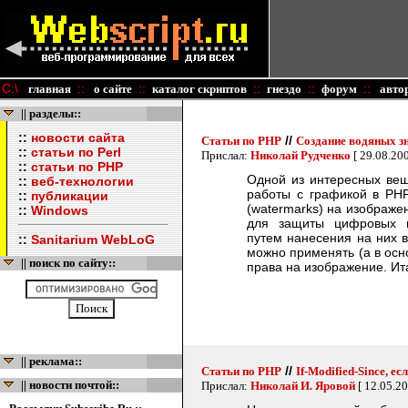
C:\
::
::
::
::
::
главная
о сайте
каталог скриптов
гнездо
форум
авто
|| разделы::
::
новости сайта
//
Статьи по PHP
Создание водяных з
::
статьи по Perl
Прислал:
Николай Рудченко
[ 29.08.20
::
статьи по PHP
Одной из интересных вещ
::
веб-технологии
работы с графикой в PHP
::
публикации
(watermarks) на изображен
::
Windows
для защиты цифровых и
путем нанесения на них в
::
Sanitarium WebLoG
можно применять (а в осн
|| поиск по сайту::
права на изображение. Ит
|| реклама::
//
Статьи по PHP
If-Modified-Since, е
|| новости почтой::
Прислал:
Николай И. Яровой
[ 12.05.2