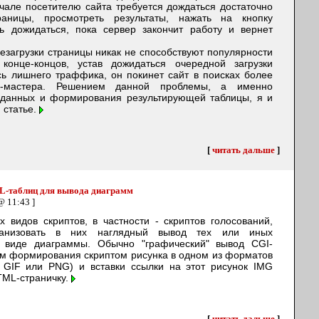
чале посетителю сайта требуется дождаться достаточно
раницы, просмотреть результаты, нажать на кнопку
ять дожидаться, пока сервер закончит работу и вернет
загрузки страницы никак не способствуют популярности
конце-концов, устав дожидаться очередной загрузки
сь лишнего траффика, он покинет сайт в поисках более
-мастера. Решением данной проблемы, а именно
 данных и формирования результирующей таблицы, я и
 статье.
[
читать дальше
]
-таблиц для вывода диаграмм
@ 11:43 ]
 видов скриптов, в частности - скриптов голосований,
ганизовать в них наглядный вывод тех или иных
в виде диаграммы. Обычно "графический" вывод CGI-
ем формирования скриптом рисунка в одном из форматов
 GIF или PNG) и вставки ссылки на этот рисунок IMG
HTML-страничку.
[
читать дальше
]