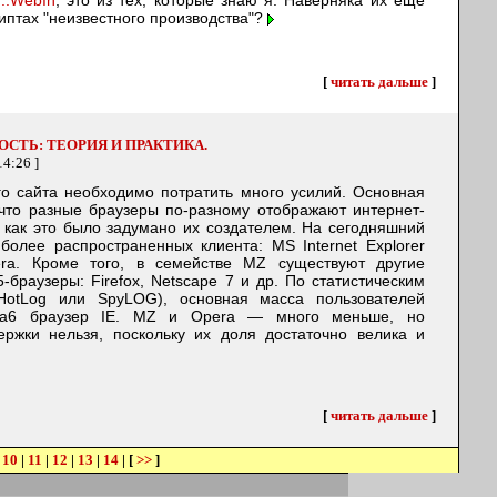
::WebIn
, это из тех, которые знаю я. Наверняка их еще
риптах "неизвестного производства"?
[
читать дальше
]
ОСТЬ: ТЕОРИЯ И ПРАКТИКА.
4:26 ]
го сайта необходимо потратить много усилий. Основная
 что разные браузеры по-разному отображают интернет-
, как это было задумано их создателем. На сегодняшний
более распространенных клиента: MS Internet Explorer
pera. Кроме того, в семействе MZ существуют другие
браузеры: Firefox, Netscape 7 и др. По статистическим
HotLog или SpyLOG), основная масса пользователей
нга6 браузер IE. MZ и Opera — много меньше, но
ержки нельзя, поскольку их доля достаточно велика и
[
читать дальше
]
|
10
|
11
|
12
|
13
|
14
| [
>>
]