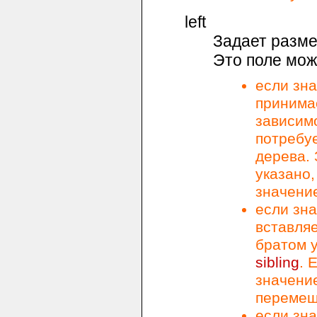
left
Задает разм
Это поле мож
если зна
принимае
зависимо
потребу
дерева.
указано,
значени
если зна
вставля
братом 
sibling
. 
значени
перемещ
если зна