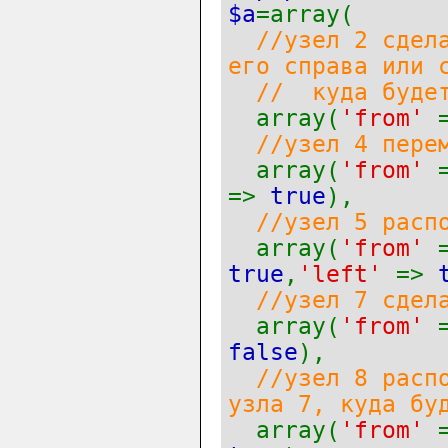
$a
=array(
//узел 2 сдел
его справа или 
// куда будет
array(
'from'
//узел 4 пере
array(
'from'
=>
true
),
//узел 5 расп
array(
'from'
true
,
'left'
=>
//узел 7 сдел
array(
'from'
false
),
//узел 8 расп
узла 7, куда бу
array(
'from'