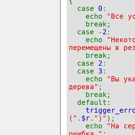
{
case
0
:
echo
"Все у
break;
case -
2
:
echo
"Некот
перемещены в ре
break;
case
2
:
case
3
:
echo
"Вы ук
дерева"
;
break;
default:
trigger_err
("
.
$r
.
")"
);
echo
"На се
ошибка."
;