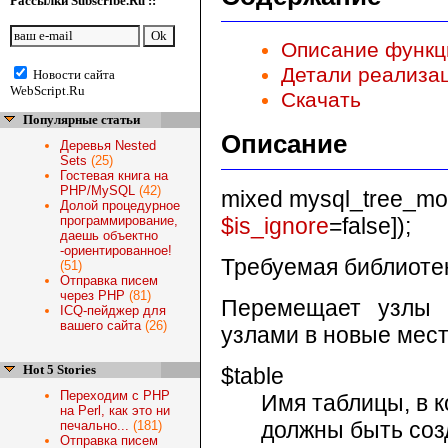
Рассылки Subscribe.Ru ::
Описание функц
Детали реализа
Новости сайта
WebScript.Ru
Скачать
Популярные статьи
Описание
Деревья Nested
Sets
(25)
Гостевая книга на
PHP/MySQL
(42)
mixed mysql_tree_mo
Долой процедурное
$is_ignore
=false]);
программирование,
даешь объектно
-ориентированное!
Требуемая библиоте
(51)
Отправка писем
через PHP
(81)
Перемещает узлы 
ICQ-пейджер для
вашего сайта
(26)
узлами в новые мест
Hot 5 Stories
$table
Переходим с PHP
Имя таблицы, в к
на Perl, как это ни
должны быть соз
печально...
(181)
Отправка писем