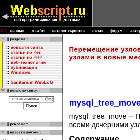
C:\
::
::
::
::
::
главная
о сайте
каталог скриптов
гнездо
форум
авто
|| разделы::
::
новости сайта
Перемещение узлов
::
статьи по Perl
узлами в новые ме
::
статьи по PHP
::
веб-технологии
::
публикации
::
Windows
::
Sanitarium WebLoG
|| поиск по сайту::
mysql_tree_mov
mysql_tree_move -- 
всеми дочерними уз
|| реклама::
|| новости почтой::
Содержание