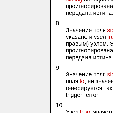
проигнорирована
передана истина
8
Значение поля
si
указано и узел
f
правым) узлом. 
проигнорирована
передана истина
9
Значение поля
si
поля
to
, ни знач
генерируется та
trigger_error
.
10
Узел
from
являетс