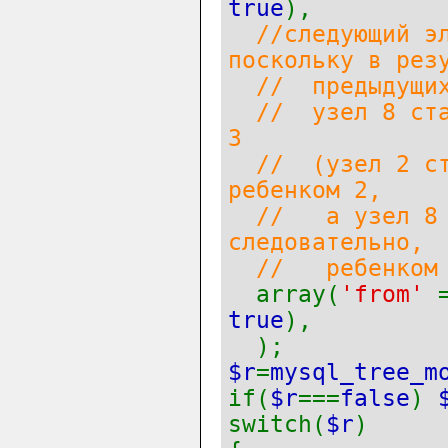
true
),
//следующий э
поскольку в рез
// предыдущих 
// узел 8 стал
3
// (узел 2 ста
ребенком 2,
// а узел 8 ст
следовательно,
// ребенком 
array(
'from'
true
),
);
$r
=
mysql_tree_m
if(
$r
===
false
)
switch(
$r
)