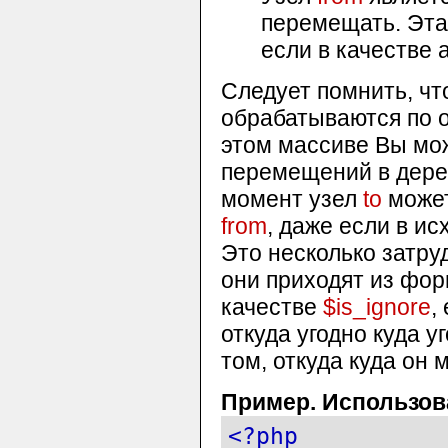
перемещать. Эта
если в качестве
Следует помнить, ч
обрабатываются по о
этом массиве Вы мо
перемещений в дерев
момент узел
to
может
from
, даже если в ис
Это несколько затру
они приходят из фор
качестве
$is_ignore
,
откуда угодно куда у
том, откуда куда он
Пример. Использо
<?php