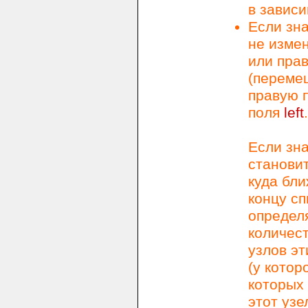
в завис
Если зн
не измен
или пра
(переме
правую п
поля
left
.
Если зн
станови
куда бли
концу сп
определя
количест
узлов эт
(у котор
которых 
этот узе