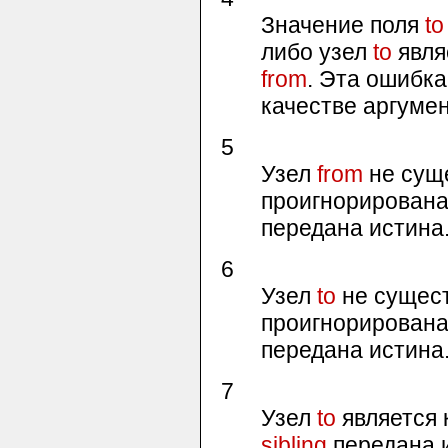
Значение поля
to
либо узел
to
явля
from
. Эта ошибка
качестве аргуме
5
Узел
from
не суще
проигнорирована
передана истина
6
Узел
to
не сущест
проигнорирована
передана истина
7
Узел
to
является 
sibling
передана 