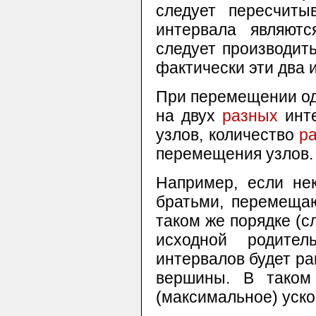
следует пересчиты
интервала являют
следует производит
фактически эти два 
При перемещении одн
на двух
разных
инте
узлов, количество
р
перемещения узлов.
Например, если не
братьми, перемеща
таком же порядке (сл
исходной родите
интервалов будет ра
вершины. В таком
(максимальное) уск