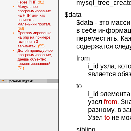
mysql_tree_creat
через PHP
(81)
Модульное
программирование
$data
на PHP или как
написать
$data
- это масс
маленький портал.
(68)
в себе информаци
Программирование
переместить. Каж
на php на примере
галереи в 3
содержатся след
вариантах.
(55)
Долой процедурное
программирование,
from
даешь объектно
-ориентированное!
i_id
узла, кот
(51)
является обя
|| рекомендуем::
to
i_id
элемента,
узел
from
. Зн
разному, в з
Узел
to
не мо
sibling