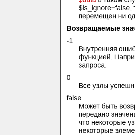
$is_ignore
=false,
перемещен ни од
Возвращаемые зна
-1
Внутренняя ошибк
функцией. Напри
запроса.
0
Все узлы успеш
false
Может быть возв
передано значени
что некоторые у
некоторые элем