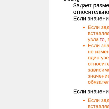
Задает разм
относительн
Если значение
Если за
вставля
узла
to
,
Если зн
не изме
один узе
относит
зависим
значени
обязате
Если значение
Если за
вставля