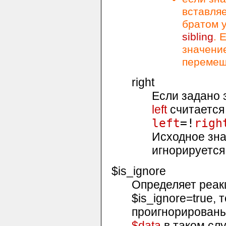
вставля
братом 
sibling
. 
значени
перемещ
right
Если задано з
left
считается
left
=!
righ
Исходное зн
игнорируется
$is_ignore
Определяет реак
$is_ignore
=true,
проигнорированы
$data
в таком сл