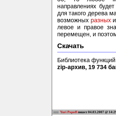
направлениях будет
для такого дерева 
возможных
разных
и
левое и правое зн
перемещен, и поэтом
Скачать
Библиотека функций 
zip-архив, 19 734 б
:::::
Yuri Popoff
пишет 04.03.2007 @ 14:2