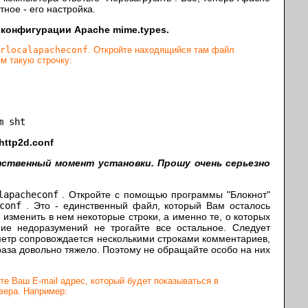
ное - его настройка.
 конфигурации Apache mime.types.
rlocalapacheconf
. Откройте находящийся там файл
ем такую строчку:
m sht
http2d.conf
ственный момент установки. Прошу очень серьезно
lapacheconf
. Откройте с помощью программы "Блокнот"
conf
. Это - единственный файл, который Вам осталось
 изменить в нем некоторые строки, а именно те, о которых
ие недоразумений не трогайте все остальное. Следует
метр сопровождается несколькими строками комментариев,
 раза довольно тяжело. Поэтому не обращайте особо на них
е Ваш E-mail адрес, который будет показываться в
вера. Например: