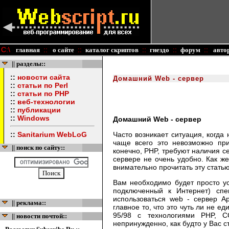
C:\
::
::
::
::
::
главная
о сайте
каталог скриптов
гнездо
форум
авто
|| разделы::
::
новости сайта
Домашний Web - сервер
::
статьи по Perl
::
статьи по PHP
::
веб-технологии
::
публикации
::
Windows
Домашний Web - сервер
::
Sanitarium WebLoG
Часто возникает ситуация, когда
чаще всего это невозможно при
|| поиск по сайту::
конечно, PHP, требуют наличия се
сервере не очень удобно. Как же
внимательно прочитать эту статью
Вам необходимо будет просто у
подключенный к Интернет) спе
использоваться web - сервер Ap
|| реклама::
главное то, что это чуть ли не е
95/98 с технологиями PHP, C
|| новости почтой::
непринужденно, как будто у Вас с