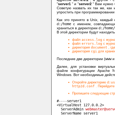
"
server1
" и "
server2
" Вам нужно 
Советую назвать их так же, как
упростить при программировании 
Как это принято в Unix, каждый
d
:/home
с именем, совпадающи
храниться в директории d
:/home/
В этой директории будут находить
файл
access.log
с журна
файл
errors.log
с журна
директория
document
, гд
директория
cgi
для хранен
Последние две директории (
www
Далее, для установки виртуаль
файле конфигурации Apache
h
Windows. Вот необходимые дейст
Откройте директорию d
:us
http2d.conf
. Перейдите 
Пропишите следующие стро
#----server1

<VirtualHost 127.0.0.2>

  ServerAdmin 
webmaster@serv
  ServerName server1
