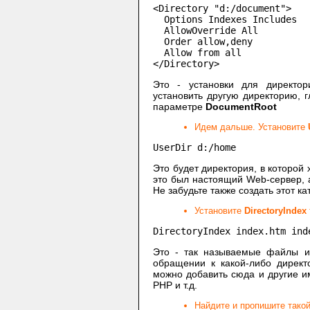
<Directory "d:/document">

  Options Indexes Includes

  AllowOverride All

  Order allow,deny

  Allow from all

</Directory>
Это - установки для директор
установить другую директорию, г
параметре
DocumentRoot
Идем дальше. Установите
UserDir d:/home
Это будет директория, в которой
это был настоящий Web-сервер, а
Не забудьте также создать этот кат
Установите
DirectoryIndex
DirectoryIndex index.htm ind
Это - так называемые файлы и
обращении к какой-либо директо
можно добавить сюда и другие 
PHP и т.д.
Найдите и пропишите такой