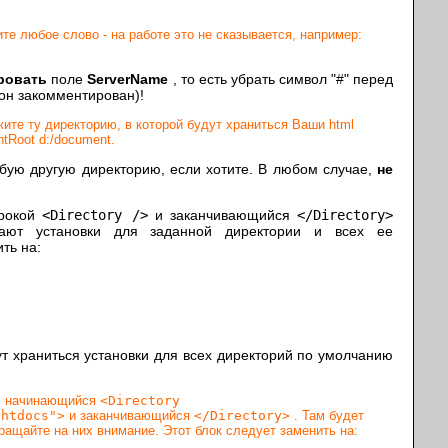
те любое слово - на работе это не сказывается, например:
ровать
поле
ServerName
, то есть убрать символ "#" перед
он закомментирован)!
ите ту директорию, в которой будут храниться Ваши html
tRoot d:/document.
юбую другую директорию, если хотите. В любом случае,
не
трокой
<Directory />
и заканчивающийся
</Directory>
чают установки для заданной директории и всех ее
ть на:
ут храниться установки для всех директорий по умолчанию
к, начинающийся
<Directory
/htdocs">
и заканчивающийся
</Directory>
. Там будет
ращайте на них внимание. Этот блок следует заменить на: