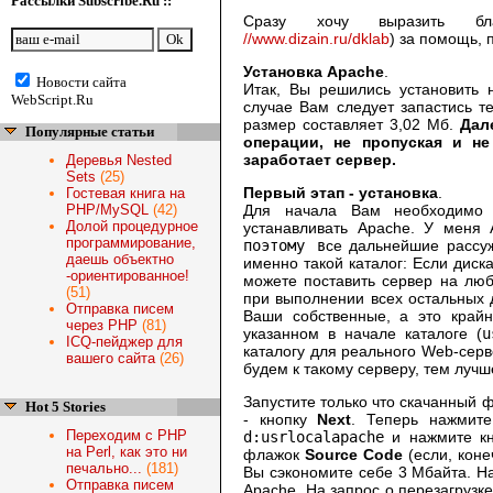
Рассылки Subscribe.Ru ::
Сразу хочу выразить бл
//www.dizain.ru/dklab
) за помощь, 
Установка Apache
.
Новости сайта
Итак, Вы решились установить 
WebScript.Ru
случае Вам следует запастись т
размер составляет 3,02 Мб.
Дал
Популярные статьи
операции, не пропуская и не
заработает сервер.
Деревья Nested
Sets
(25)
Первый этап - установка
.
Гостевая книга на
PHP/MySQL
(42)
Для начала Вам необходимо 
Долой процедурное
устанавливать Apache. У меня
программирование,
поэтому в
се дальнейшие рассу
даешь объектно
именно такой каталог: Если диск
-ориентированное!
можете поставить сервер на люб
(51)
при выполнении всех остальных 
Отправка писем
Ваши собственные, а это край
через PHP
(81)
указанном в начале каталоге (
u
ICQ-пейджер для
каталогу для реального Web-сер
вашего сайта
(26)
будем к такому серверу, тем луч
Запустите только что скачанный 
Hot 5 Stories
- кнопку
Next
. Теперь нажмит
Переходим с PHP
d:usrlocalapache
и нажмите к
на Perl, как это ни
флажок
Source Code
(если, коне
печально...
(181)
Вы сэкономите себе 3 Мбайта. 
Отправка писем
Apache. На запрос о перезагрузке