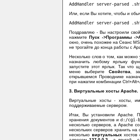
AddHandler server-parsed .sh
Или, если Вы хотите, чтобы и об
AddHandler server-parsed .sh
Поздравляю - Вы настроили свой
нажмите
Пуск ->Программы ->A
окно, очень похожее на Сеанс MS
не трогайте до конца работы с Ap
Несколько слов о том, как можно
назначить любому ярлыку фун
запустите этот ярлык. Так что 
меню выберите
Свойства
, з
открывшемся Проводнике назна
при нажатии комбинации Ctrl+Alt+
3. Виртуальные хосты Apache.
Виртуальные хосты - хосты, и
поддерживаемые сервером.
Итак, Вы установили Apache. 
хранения документов и d
:/cgi-
несколько серверов, а Apache со
нескольких серверов хранить на
несколько
виртуальных
хостов 
адресом
127.0.0.2
, а другой -