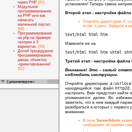
через PHP
(81)
установлен! Теперь самое неприят
Модульное
программирование
Второй этап - настройка файла
на PHP или как
написать
Откройте директорию d
:us
маленький портал.
mime.types
. Найдите в н
(68)
Программирование
text/html html htm
на php на примере
галереи в 3
Измените ее на
вариантах.
(55)
Долой процедурное
text/html html htm shtml sht
программирование,
даешь объектно
Третий этап - настройка файла 
-ориентированное!
(51)
Внимание! Это - самый ответ
соблюдать инструкции.
|| рекомендуем::
Откройте директорию d
:usrloca
находящийся там файл
http2d.
настроить. Вам предстоит найти и
упоминается далее. Во избежан
заметить, что в нем каждый пара
разобраться в которых с первого
внимание.
В поле
ServerAdmin
укажит
сообщениях об ошибке сер