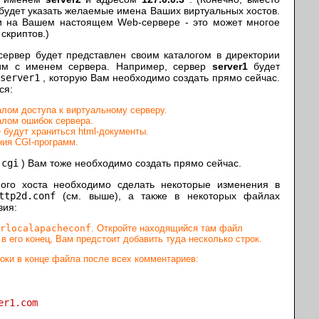
будет указать желаемые имена Ваших виртуальных хостов.
 и на Вашем настоящем Web-сервере - это может многое
скриптов.)
 сервер будет представлен своим каталогом в директории
м с именем сервера. Например, сервер
server1
будет
server1
, которую Вам необходимо создать прямо сейчас.
ся:
лом доступа к виртуальному серверу.
лом ошибок сервера.
е будут храниться html-документы.
ия CGI-программ.
и
cgi
) Вам тоже необходимо создать прямо сейчас.
ного хоста необходимо сделать некоторые изменения в
ttp2d.conf
(см. выше), а также в некоторых файлах
вия:
rlocalapacheconf
. Откройте находящийся там файл
в его конец, Вам предстоит добавить туда несколько строк.
ки в конце файла после всех комментариев:
er1.com