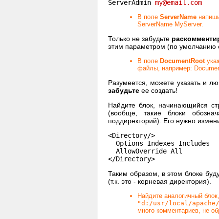
ServerAdmin 
my@email.com
В поле
ServerName
напиши
ServerName MyServer.
Только не забудьте
раскомменти
этим параметром (по умолчанию 
В поле
DocumentRoot
укаж
файлы, например: Documen
Разумеется, можете указать и л
забудьте
ее создать!
Найдите блок, начинающийся с
(вообще, такие блоки обозна
поддиректорий). Его нужно измени
<Directory/>

  Options Indexes Includes

  AllowOverride All

</Directory>
Таким образом, в этом блоке буд
(т.к. это - корневая директория).
Найдите аналогичный бло
"d:/usr/local/apache
много комментариев, не об