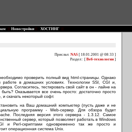
::
::
::
рам
Новостройки
ХОСТИНГ
Прислал:
NAS
[ 18.01.2001 @ 08:33 ]
Раздел:: [
Веб-технологии
]
 необходимо проверить полный вид html-страницы. Однако
 работе в домашних условиях. Технологии SSI, CGI и,
рвера. Согласитесь, тестировать свой сайт в он - лайне на
 быть? Оказывается все очень просто: достаточно просто
, и скачать некоторый софт.
становить на Ваш домашний компьютер (пусть даже и не
циальную программу - Web-сервер. Для обзора будет
ache. Последняя версия этого сервера - 1.3.12. Самое
динственный сервер, который позволяет работать в Windows
GI и Perl-скриптами одновременно так же просто и
тоит операционная система Unix.