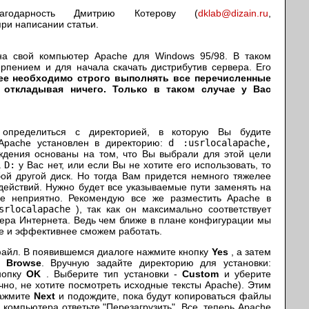
агодарность Дмитрию Котерову (
dklab@dizain.ru
,
при написании статьи.
на свой компьютер Apache для Windows 95/98. В таком
ерпением и для начала скачать дистрибутив сервера. Его
ее необходимо строго выполнять все перечисленные
 откладывая ничего. Только в таком случае у Вас
определиться с директорией, в которую Вы будите
 Apache установлен в директорию:
d :usrlocalapache,
ждения основаны на том, что Вы выбрали для этой цели
а
D:
у Вас нет, или если Вы не хотите его использовать, то
ой другой диск. Но тогда Вам придется немного тяжелее
действий. Нужно будет все указываемые пути заменять на
не неприятно. Рекомендую все же разместить Apache в
srlocalapache
), так как он максимально соответствует
вера Интернета. Ведь чем ближе в плане конфигурации мы
ше и эффективнее сможем работать.
файл. В появившемся диалоге нажмите кнопку
Yes
, а затем
е
Browse
. Вручную задайте директорию для установки:
нопку
OK
. Выберите тип установки -
Сustom
и уберите
чно, не хотите посмотреть исходные тексты Apache). Этим
Нажмите
Next
и подождите, пока будут копироваться файлы
 компьютера ответьте "Перезагрузить". Все, теперь Apache