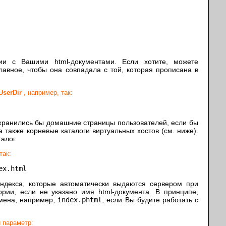
ии с Вашими html-документами. Если хотите, можете
лавное, чтобы она совпадала с той, которая прописана в
UserDir
, например, так:
 хранились бы домашние страницы пользователей, если бы
 также корневые каталоги виртуальных хостов (см. ниже).
алог.
так:
ex.html
ндекса, которые автоматически выдаются сервером при
рии, если не указано имя html-документа. В принципе,
имена, например,
index.phtml
, если Вы будите работать с
 параметр: