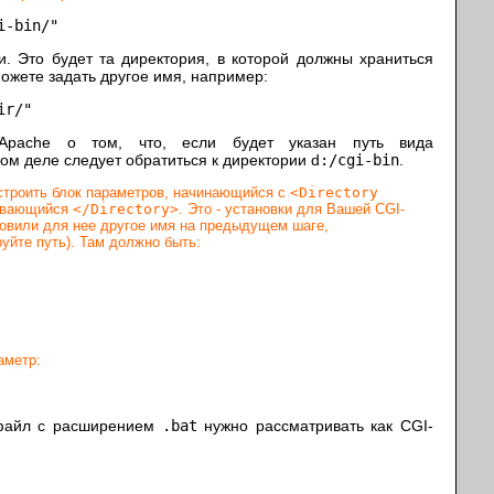
i-bin/"
и. Это будет та директория, в которой должны храниться
можете задать другое имя, например:
ir/"
Apache о том, что, если будет указан путь вида
мом деле следует обратиться к директории d
:/cgi-bin
.
астроить блок параметров, начинающийся с
<Directory
ивающийся
</Directory>
. Это - установки для Вашей CGI-
новили для нее другое имя на предыдущем шаге,
уйте путь). Там должно быть:
аметр:
 файл с расширением
.bat
нужно рассматривать как CGI-