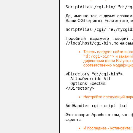
ScriptAlias /cgi-bin/ "d:/cg
Да, именно так, с двумя слэшам
Ваши CGI-скрипты. Если хотите, 
ScriptAlias /cgi/ "e:/mycgid
Подобный параметр говорит 
//localhost/cgi-bin
, то на са
Теперь следует найти и н
"d:/cgi-bin">
и заканч
директории (если Вы уста
соответственно модифицир
<Directory "d:/cgi-bin">

  AllowOverride All

  Options ExecCGI

</Directory>
Настройте следующий пар
AddHandler cgi-script .bat 
Это говорит Apache о том, что
скрипты.
И последнее - установите: