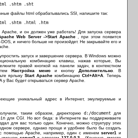
tml .shtm .sht
ычные файлы html обрабатывались SSI, напишите так:
tml .shtm .html .htm
 Apache, и он должен уже работать! Для запуска сервера
pache Web Server ->Start Apache
, при этом появится
-DOS, и ничего больше не произойдет. Не закрывайте его и
ache.
 упростить запуск и завершение сервера. В Windows можно
кциональную комбинацию клавиш, нажав которые, Вы
щелкните правой кнопкой на панели задач, в контекстном
атем
Настройка меню
и кнопку
Дополнительно
. В
чьте ярлыку
Start Apache
комбинацию
Ctrl+Alt+A
. Теперь
A у Вас будет открываться сервер Apache.
меющие уникальный адрес в Интернет, эмулируемые и
Получили, таким образом, директорию
d:/document
для
bin
для CGI. Но вот беда: в Интернете вы поддерживаете
здал для вас только один. Конечно, можно структуру этих
 одном сервере, однако проще и удобнее было бы создать
с помощью Apache, например, один с именем
server1
и
 с именем
server2
и адресом
127.0.0.3
. (Конечно, вместо