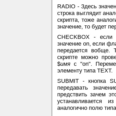
RADIO
- Здесь значе
строка выглядит анал
скрипта, тоже аналог
значение, то будет п
CHECKBOX
- если ф
значение
on
, если фл
передается вобще. 
скрипте можно прове
$
имя
с
"on"
. Переме
элементу типа
TEXT
.
SUBMIT
- кнопка
S
передавать значен
предствить зачем эт
устанавливается и
аналогично полю тип