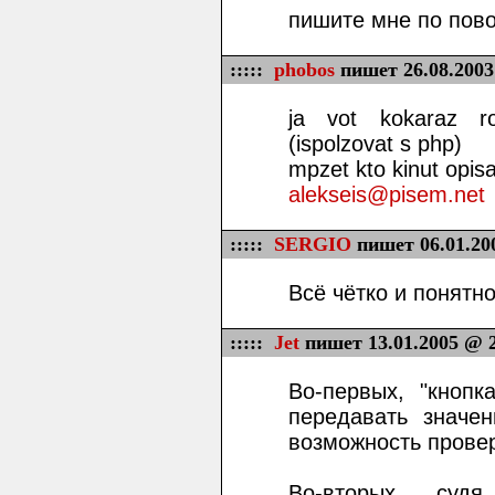
пишите мне по пов
:::::
phobos
пишет 26.08.2003
ja vot kokaraz ro
(ispolzovat s php)
mpzet kto kinut opis
alekseis@pisem.net
:::::
SERGIO
пишет 06.01.20
Всё чётко и понятн
:::::
Jet
пишет 13.01.2005 @ 
Во-первых, "кнопк
передавать значен
возможность провери
Во-вторых, суд