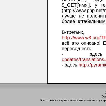
$_GET['имя'], у те
(http://www.php.ne
лучше не поленит
более читабельным
В-третьи
http://www.w3.org/TR
всё это описано! 
перевод есть
- зд
updates/translations
- здесь
http://pyram
De
Все торговые марки и авторские права на эту с