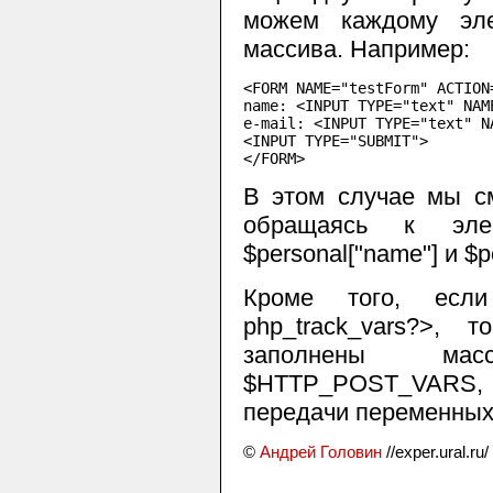
можем каждому эле
массива. Например:
<FORM NAME="testForm" ACTION=
name: <INPUT TYPE="text" NAM
e-mail: <INPUT TYPE="text" N
<INPUT TYPE="SUBMIT">

В этом случае мы см
обращаясь к элем
$personal["name"]
и
$p
Кроме того, ес
php_track_vars?>
, то
заполнены м
$HTTP_POST_VARS
,
передачи переменных
©
Андрей Головин
//exper.ural.ru/