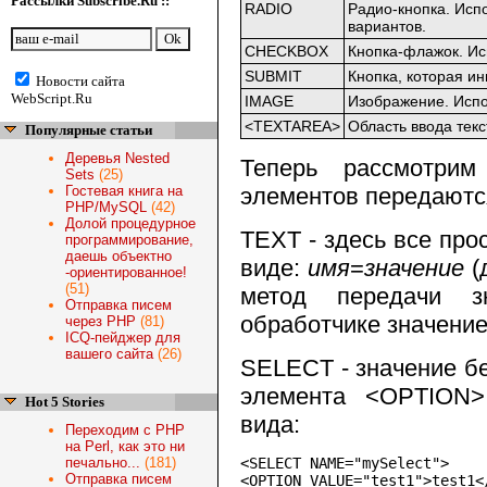
Рассылки Subscribe.Ru ::
RADIO
Радио-кнопка. Исп
вариантов.
CHECKBOX
Кнопка-флажок. Ис
SUBMIT
Кнопка, которая и
Новости сайта
WebScript.Ru
IMAGE
Изображение. Испо
<TEXTAREA>
Область ввода текс
Популярные статьи
Деревья Nested
Теперь рассмотрим
Sets
(25)
Гостевая книга на
элементов передаются
PHP/MySQL
(42)
Долой процедурное
TEXT
- здесь все про
программирование,
даешь объектно
виде:
имя
=
значение
(
-ориентированное!
(51)
метод передачи 
Отправка писем
обработчике значени
через PHP
(81)
ICQ-пейджер для
вашего сайта
(26)
SELECT
- значение б
элемента
<OPTION>
Hot 5 Stories
вида:
Переходим с PHP
на Perl, как это ни
печально...
(181)
<SELECT NAME="mySelect">

Отправка писем
<OPTION VALUE="test1">test1</