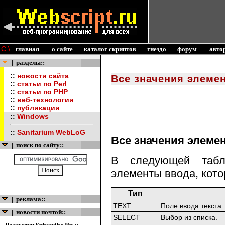
C:\
::
::
::
::
::
главная
о сайте
каталог скриптов
гнездо
форум
авто
|| разделы::
::
новости сайта
Все значения элеме
::
статьи по Perl
::
статьи по PHP
::
веб-технологии
::
публикации
::
Windows
::
Sanitarium WebLoG
Все значения элеме
|| поиск по сайту::
В следующей табл
элементы ввода, кото
Тип
|| реклама::
TEXT
Поле ввода текста
|| новости почтой::
SELECT
Выбор из списка.