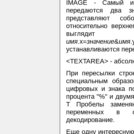
IMAGE
- Самый инт
передаются два з
представляют соб
относительно верхне
выглядит 
имя
.x=
значение
&
имя
.
устанавливаются пе
<TEXTAREA>
- абсол
При пересылки стро
специальным образо
цифровых и знака по
процента "%" и двум
Т Пробелы заменяю
переменных в ск
декодирование.
Еще одну интересную