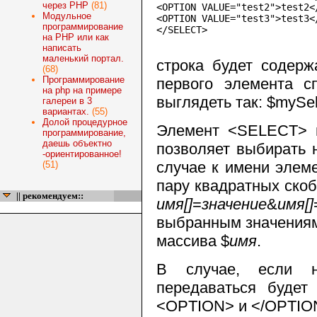
через PHP
(81)
<OPTION VALUE="test2">test2</
Модульное
<OPTION VALUE="test3">test3</
программирование
</SELECT>

на PHP или как
написать
маленький портал.
строка будет содер
(68)
Программирование
первого элемента с
на php на примере
выглядеть так:
$mySel
галереи в 3
вариантах.
(55)
Долой процедурное
Элемент
<SELECT>
м
программирование,
даешь объектно
позволяет выбирать н
-ориентированное!
случае к имени элем
(51)
пару квадратных ско
|| рекомендуем::
имя[]
=
значение
&
имя[]
выбранным значениям
массива
$
имя
.
В случае, если 
передаваться будет
<OPTION>
и
</OPTIO