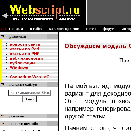
C:\
::
::
::
::
::
главная
о сайте
каталог скриптов
гнездо
форум
авто
|| разделы::
::
новости сайта
Обсуждаем модуль C
::
статьи по Perl
::
статьи по PHP
::
веб-технологии
При
::
публикации
::
Windows
::
Sanitarium WebLoG
|| поиск по сайту::
На мой взгляд, моду
вариант для декодир
Этот модуль позво
например генерирова
другой статьи.
|| реклама::
|| новости почтой::
Начнем с того, что э