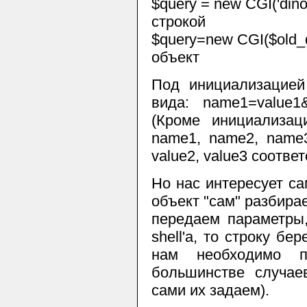
$query = new CGI('dino
строкой
$query=new CGI($old_
объект
Под инициализацией
вида: name1=value1
(Кроме инициализа
name1, name2, name3
value2, value3 соотве
Но нас интересует са
объект "сам" разбир
передаем параметры,
shell'a, то строку б
нам необходимо п
большинстве случае
сами их задаем).