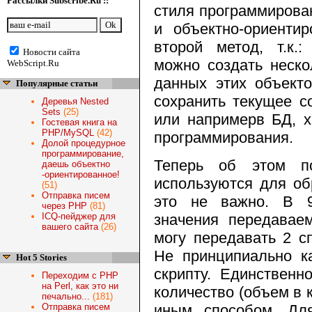
Рассылки Subscribe.Ru ::
стиля программирова
и объектно-ориенти
второй метод, т.к.:
Новости сайта
можно создать неско
WebScript.Ru
данных этих объекто
Популярные статьи
сохранить текущее с
Деревья Nested
Sets
(25)
или напримерв БД, х
Гостевая книга на
PHP/MySQL
(42)
программирования.
Долой процедурное
программирование,
Теперь об этом по
даешь объектно
-ориентированное!
используются для об
(51)
Отправка писем
это не важно. В 9
через PHP
(81)
ICQ-пейджер для
значения передавае
вашего сайта
(26)
могу передавать 2 с
Не принципиально к
Hot 5 Stories
скрипту. Единственн
Переходим с PHP
на Perl, как это ни
количество (объем в 
печально...
(181)
Отправка писем
иным способом. Дл