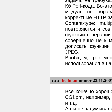
задача, не требую
Кб Perl-кода. Во-вт
модуль не обраб
корректные HTTP-за
Content-type: mul
повторяются и сов
функции генерации
совершенно не к м
дописать функции
JPEG.
Вообщем, рекоме
использования в на
:::::
hellman
пишет 23.11.200
Все конечно хорош
CGI.pm, например,
и т.д.
А вы не задумывали