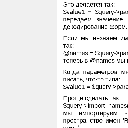
Это делается так:
$value1 = $query->pa
передаем значение 
декодирование форм. 
Если мы незнаем име
так:
@names = $query->pa
теперь в @names мы 
Когда параметров м
писать, что-то типа:
$value1 = $query->par
Проще сделать так:
$query->import_names('
мы импортируем в
пространство имен 'R
имен)