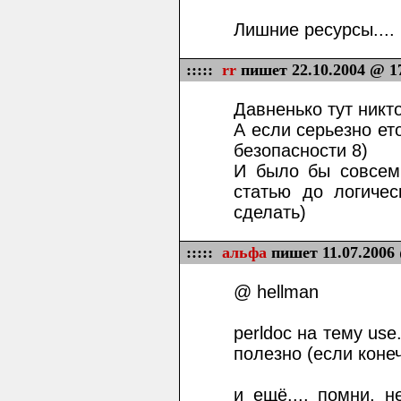
Лишние ресурсы....
:::::
rr
пишет 22.10.2004 @ 1
Давненько тут никт
А если серьезно ет
безопасности 8)
И было бы совсем
статью до логичес
сделать)
:::::
альфа
пишет 11.07.2006
@ hellman
perldoc на тему use
полезно (если коне
и ещё.... помни, н