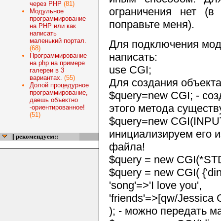
через PHP
(81)
ограничения нет (в
Модульное
программирование
поправьте меня).
на PHP или как
написать
маленький портал.
Для подключения мод
(68)
написать:
Программирование
на php на примере
use CGI;
галереи в 3
вариантах.
(55)
Для создания объекта
Долой процедурное
программирование,
$query=new CGI; - со
даешь объектно
этого метода существ
-ориентированное!
(51)
$query=new CGI(INPUT
инициализируем его 
|| рекомендуем::
файла!
$query = new CGI(*ST
$query = new CGI( {'din
'song'=>'I love you',
'friends'=>[qw/Jessica
); - можно передать 