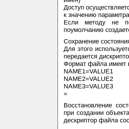
Доступ осуществляетс
к значению параметра
Если методу не пе
поумолчанию создаетс
Сохранение состояния
Для этого используе
передается дискрипт
Формат файла имеет 
NAME1=VALUE1
NAME2=VALUE2
NAME3=VALUE3
=
Восстановление сост
при создании объект
дескриптор файла сос