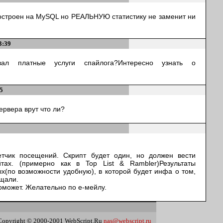
 построен на MySQL но РЕАЛЬНУЮ статистику не заменит ни
3:39
вал платные услуги спайлога?Интересно узнать о
5
сервера врут что ли?
етчик посещений. Скрипт будет один, но должен вести
йтах. (примерно как в Top List & Rambler)Результаты
х(по возможности удобную), в которой будет инфа о том,
ещали.
оможет. Желательно по е-мейлу.
Copyright © 2000-2001 WebScript.Ru
nas@webscript.ru