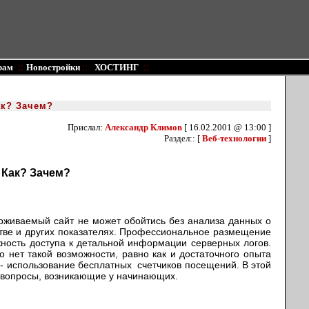
::
::
::
рам
Новостройки
ХОСТИНГ
ак? Зачем?
Прислал:
Александр Климов
[ 16.02.2001 @ 13:00 ]
Раздел:: [
Веб-технологии
]
? Как? Зачем?
рживаемый сайт не может обойтись без анализа данных о
стве и других показателях. Профессиональное размещение
жность доступа к детальной информации серверных логов.
 нет такой возможности, равно как и достаточного опыта
- использование бесплатных счетчиков посещений. В этой
е вопросы, возникающие у начинающих.