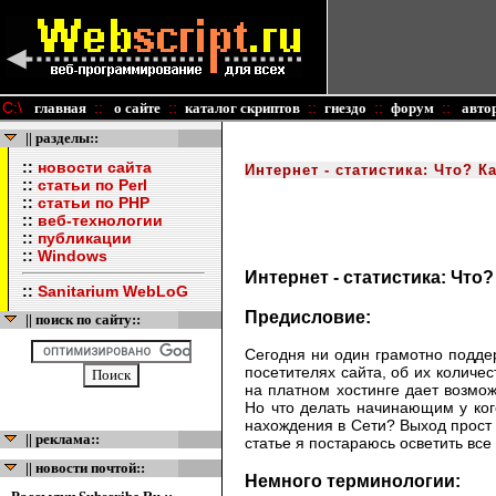
C:\
::
::
::
::
::
главная
о сайте
каталог скриптов
гнездо
форум
авто
|| разделы::
::
новости сайта
Интернет - статистика: Что? К
::
статьи по Perl
::
статьи по PHP
::
веб-технологии
::
публикации
::
Windows
Интернет - статистика: Что
::
Sanitarium WebLoG
Предисловие:
|| поиск по сайту::
Сегодня ни один грамотно подде
посетителях сайта, об их количе
на платном хостинге дает возмо
Но что делать начинающим у кого
нахождения в Сети? Выход прост 
|| реклама::
статье я постараюсь осветить вс
|| новости почтой::
Немного терминологии: