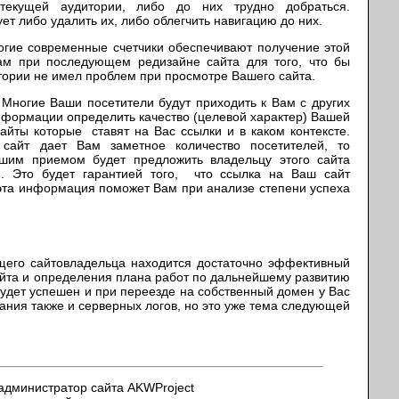
текущей аудитории, либо до них трудно добраться.
ет либо удалить их, либо облегчить навигацию до них.
е современные счетчики обеспечивают получение этой
ам при последующем редизайне сайта для того, что бы
ории не имел проблем при просмотре Вашего сайта.
гие Ваши посетители будут приходить к Вам с других
нформации определить качество (целевой характер) Вашей
айты которые ставят на Вас ссылки и в каком контексте.
 сайт дает Вам заметное количество посетителей, то
ошим приемом будет предложить владельцу этого сайта
м. Это будет гарантией того, что ссылка на Ваш сайт
эта информация поможет Вам при анализе степени успеха
щего сайтовладельца находится достаточно эффективный
айта и определения плана работ по дальнейшему развитию
будет успешен и при переезде на собственный домен у Вас
ания также и серверных логов, но это уже тема следующей
 администратор сайта AKWProject