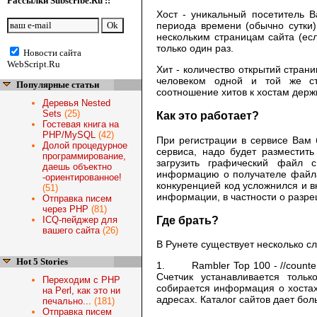
Рассылки Subscribe.Ru ::
Хост - уникальный посетитель В
периода времени (обычно сутки)
нескольким страницам сайта (есл
только один раз.
Новости сайта
WebScript.Ru
Хит - количество открытий стран
человеком одной и той же ст
Популярные статьи
соотношение хитов к хостам держ
Деревья Nested
Sets
(25)
Как это работает?
Гостевая книга на
PHP/MySQL
(42)
При регистрации в сервисе Вам 
Долой процедурное
сервиса, надо будет разместить
программирование,
загрузить графический файл 
даешь объектно
информацию о получателе файла,
-ориентированное!
конкуренцией код усложнился и в
(51)
информации, в частности о разре
Отправка писем
через PHP
(81)
Где брать?
ICQ-пейджер для
вашего сайта
(26)
В Рунете существует несколько 
Hot 5 Stories
1. Rambler Top 100 -
//counte
Счетчик устанавливается толь
Переходим с PHP
собирается информация о хостах,
на Perl, как это ни
адресах. Каталог сайтов дает бол
печально...
(181)
Отправка писем