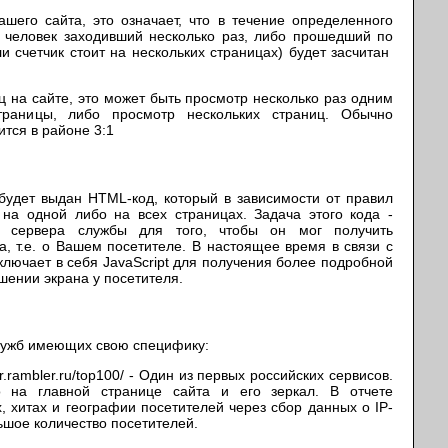
ашего сайта, это означает, что в течение определенного
 человек заходивший несколько раз, либо прошедший по
и счетчик стоит на нескольких страницах) будет засчитан
иц на сайте, это может быть просмотр несколько раз одним
раницы, либо просмотр нескольких страниц. Обычно
ится в районе 3:1
будет выдан HTML-код, который в зависимости от правил
 на одной либо на всех страницах. Задача этого кода -
с сервера службы для того, чтобы он мог получить
 т.е. о Вашем посетителе. В настоящее время в связи с
ключает в себя JavaScript для получения более подробной
шении экрана у посетителя.
служб имеющих свою специфику:
r.rambler.ru/top100/
- Один из первых российских сервисов.
ко на главной странице сайта и его зеркал. В отчете
 хитах и географии посетителей через сбор данных о IP-
ьшое количество посетителей.