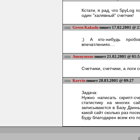
Кстати, я рад, что SpyLog
один "халявный" счетчик!
:::::
Green Kakadu
пишет 17.02.2001 @ 2
;) А кто-нибудь пробо
впечатлениях....
:::::
Anonymous
пишет 21.02.2001 @ 01:5
Счетчики, счетчики, а логи 
:::::
Korvin
пишет 28.03.2001 @ 09:27
Задача:
Нужно написать скрипт-сч
статистику на многих са
записываются в Базу Данны
какой сайт сколько раз пос
Буду благодарен всем кто п