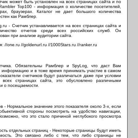
тчик может быть установлен на всех страницах сайта и по
 Rambler Top100 - информация о количестве посетителей,
рах, браузерах. Каталог не дает большого количества
естен как Рамблер.
g.ru
- Счетчик устанавливается на всех страницах сайта и
личество отчетов среди всех российских служб. Он
ован при анализе аудитории сайта.
ся:
//one.ru
//goldenurl.ru
//1000Stars.ru
//ranker.ru
етчика. Обязательны Рамблер и SpyLog, что даст Вам
 информацию и в тоже время принимать участие в самом
оказатели счетчиков будут различаться даже при условии
 всех страницах сайта, это обусловлено различными
и о посещаемости.
- Нормальное значение этого показателя около 3-х, если
обьективной стороны посмотреть на удобство навигации,
 Возможно, что это стало причиной неглубокого просмотра
ь отдельных страниц - Некоторые страницы будут иметь
мость. Это связано либо с тем, что либо страницы не