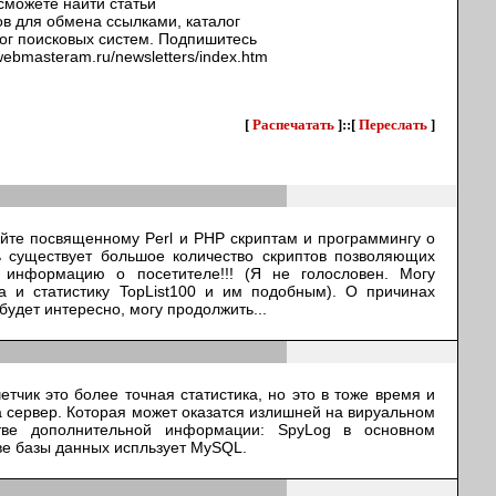
сможете найти статьи
ов для обмена ссылками, каталог
лог поисковых систем. Подпишитесь
webmasteram.ru/newsletters/index.htm
[
Распечатать
]::[
Переслать
]
сайте посвященному Perl и PHP скриптам и программингу о
дь существует большое количество скриптов позволяющих
" информацию о посетителе!!! (Я не голословен. Могу
та и статистику TopList100 и им подобным). О причинах
будет интересно, могу продолжить...
четчик это более точная статистика, но это в тоже время и
а сервер. Которая может оказатся излишней на вируальном
стве дополнительной информации: SpyLog в основном
тве базы данных испльзует MySQL.