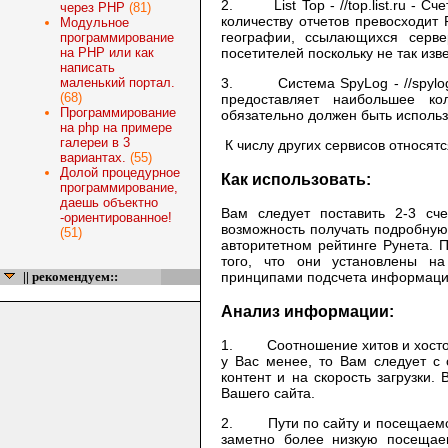
2. List Top -
//top.list.ru
- Сче
через PHP
(81)
количеству отчетов превосходит
Модульное
географии, ссылающихся серве
программирование
на PHP или как
посетителей поскольку не так изв
написать
маленький портал.
3. Система SpyLog -
//spylo
(68)
предоставляет наибольшее ко
Программирование
обязательно должен быть использ
на php на примере
галереи в 3
К числу других сервисов относят
вариантах.
(55)
Долой процедурное
Как использовать:
программирование,
даешь объектно
Вам следует поставить 2-3 сч
-ориентированное!
возможность получать подробную
(51)
авторитетном рейтинге Рунета. П
того, что они установлены на
|| рекомендуем::
принципами подсчета информаци
Анализ информации
:
1. Соотношение хитов и хостов 
у Вас менее, то Вам следует с 
контент и на скорость загрузки.
Вашего сайта.
2. Пути по сайту и посещаемост
заметно более низкую посещае