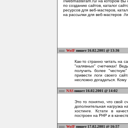
//webmasteram.ru/
на котором Вы 
по созданию сайтов, каталог сайт
ресурсов для веб-мастеров, ката
на рассылки для веб-мастеров
//
:::::
WolF
пишет 16.02.2001 @ 13:36
Как-то странно читать на 
"халявных" счетчиках! Ве
получить более "честную
привести логи своего сай
несложно догадаться. Кому 
:::::
NAS
пишет 16.02.2001 @ 14:02
Это то понятно, что свой с
дополнительная нагрузка н
хостинге. Кстати в каче
построен на PHP и в качес
:::::
WolF
пишет 17.02.2001 @ 16:57