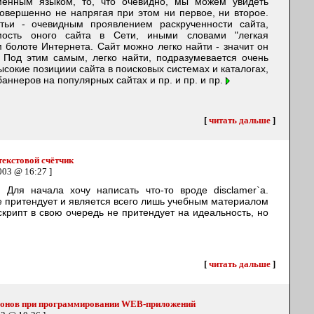
менным языком, то, что очевидно, мы можем увидеть
овершенно не напрягая при этом ни первое, ни второе.
тьи - очевидным проявлением раскрученности сайта,
мость оного сайта в Сети, иными словами "легкая
 болоте Интернета. Сайт можно легко найти - значит он
. Под этим самым, легко найти, подразумевается очень
ысокие позициии сайта в поисковых системах и каталогах,
ннеров на популярных сайтах и пр. и пр. и пр.
[
читать дальше
]
екстовой счётчик
003 @ 16:27 ]
 Для начала хочу написать что-то вроде disclamer`а.
не притендует и является всего лишь учебным материалом
скрипт в свою очередь не притендует на идеальность, но
[
читать дальше
]
лонов при программировании WEB-приложений