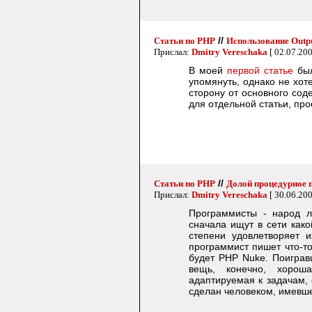
//
Статьи по PHP
Использование Outpu
Прислал:
Dmitry Vereschaka
[ 02.07.20
В моей
первой статье
был
упомянуть, однако не хот
сторону от основного сод
для отдельной статьи, пр
//
Статьи по PHP
Долой процедурное 
Прислал:
Dmitry Vereschaka
[ 30.06.20
Программисты - народ л
сначала ищут в сети како
степени удовлетворяет 
программист пишет что-то
будет PHP Nuke. Поиграв
вещь, конечно, хорош
адаптируемая к задачам, 
сделан человеком, имевше