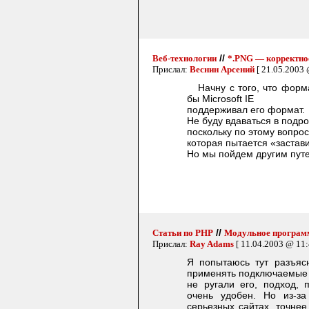
//
Веб-технологии
*.PNG — корректное
Прислал:
Веснин Арсений
[ 21.05.2003 
Начну с того, что форма
бы Microsoft IE
поддерживал его формат.
Не буду вдаваться в подр
поскольку по этому вопро
которая пытается «застави
Но мы пойдем другим пут
//
Статьи по PHP
Модульное программ
Прислал:
Ray Adams
[ 11.04.2003 @ 11:
Я попытаюсь тут разъясн
применять подключаемые 
не ругали его, подход,
очень удобен. Но из-за
серьезных сайтах, точнее