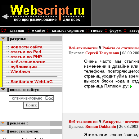
C:\
::
::
::
::
::
главная
о сайте
каталог скриптов
гнездо
форум
авто
|| разделы::
::
новости сайта
//
Веб-технологии
Работа со статичн
::
статьи по Perl
Прислал:
Сергей Томулевич
[ 08.09.20
::
статьи по PHP
Очень часто мы сталки
::
веб-технологии
изменении в дизайне или
::
публикации
телефона повторяющего
::
Windows
страниц уходит уйма време
вынося блоки кода в от
::
Sanitarium WebLoG
страница Пятиком.ру:
|| поиск по сайту::
//
Веб-технологии
Раскрутка - неочев
|| реклама::
Прислал:
Roman Dukhanin
[ 26.08.2003
|| новости почтой::
Этимология слова "очевид