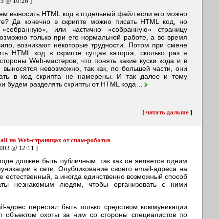
03 @ 10:26 ]
зачем выносить HTML код в отдельный файл если его можно
те? Да конечно в скрипте можно писать HTML код, но
 «собранную», или частично «собранную» страницу
возможно только при его нормальной работе, а во время
вило, возникают некоторые трудности. Потом при смене
ить HTML код в скрипте сущая каторга, сколько раз я
тороны Web-мастеров, что понять какие куски кода и в
 выносятся невозможно, так как, по большей части, они
ать в код скрипта не намерены. И так далее и тому
аки будем разделять скрипты от HTML кода…
[
читать дальше
]
ail на Web-страницах от спам-роботов
2003 @ 12:11 ]
роде должен быть публичным, так как он является одним
уникации в сети. Опубликование своего email-адреса на
е естественный, а иногда единственно возможный способ
аты незнакомым людям, чтобы организовать с ними
l-адрес перестал быть только средством коммуникации
л объектом охоты за ним со стороны специалистов по