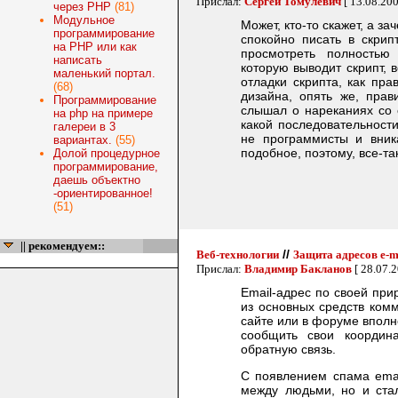
Прислал:
Сергей Томулевич
[ 13.08.20
через PHP
(81)
Модульное
Может, кто-то скажет, а 
программирование
спокойно писать в скрип
на PHP или как
просмотреть полностью
написать
которую выводит скрипт, 
маленький портал.
отладки скрипта, как пра
(68)
дизайна, опять же, прав
Программирование
слышал о нареканиях со с
на php на примере
какой последовательности
галереи в 3
не программисты и вник
вариантах.
(55)
подобное, поэтому, все-т
Долой процедурное
программирование,
даешь объектно
-ориентированное!
(51)
|| рекомендуем::
//
Веб-технологии
Защита адресов e-m
Прислал:
Владимир Бакланов
[ 28.07.
Email-адрес по своей при
из основных средств комм
сайте или в форуме вполн
сообщить свои координ
обратную связь.
С появлением спама emai
между людьми, но и ста