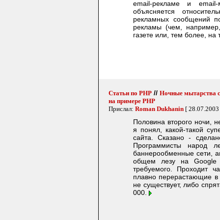
email-рекламе и email-
объясняется относите
рекламных сообщений по
рекламы (чем, например
газете или, тем более, на
//
Статьи по PHP
Ночные мытарства сп
на примере PHP
Прислал:
Roman Dukhanin
[ 28.07.2003
Половина второго ночи, н
я понял, какой-такой суп
сайта. Сказано - сделано
Программисты народ л
баннерообменные сети, ав
общем лезу на Google 
требуемого. Проходит ча
плавно перерастающие в 
не существует, либо спря
000.