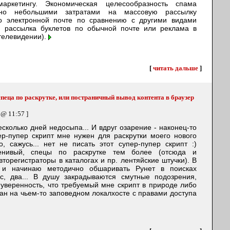
маркетингу. Экономическая целесообразность спама
льно небольшими затратами на массовую рассылку
 электронной почте по сравнению с другими видами
, рассылка буклетов по обычной почте или реклама в
 телевидении).
[
читать дальше
]
еца по раскрутке, или постраничный вывод контента в браузер
 @ 11:57 ]
есколько дней недосыпа... И вдруг озарение - наконец-то
ер-пупер скрипт мне нужен для раскрутки моего нового
, сажусь... нет не писать этот супер-пупер скрипт :)
енивый, спецы по раскрутке тем более (отсюда и
торегистраторы в каталогах и пр. лентяйские штучки). В
и начинаю методично обшаривать Рунет в поисках
с, два... В душу закрадываются смутные подозрения,
уверенность, что требуемый мне скрипт в природе либо
тан на чьем-то заповедном локалхосте с правами доступа