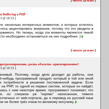
[
читать дальше
]
t Buffering в PHP
03 @ 18:53 ]
о несколько интересных моментов, о которых хотелось
елось акцентировать внимание, потому что это уводило в
ержимого. Но теперь, когда эти моменты являются темой
осто необходимо остановиться на них подробнее ;)
[
читать дальше
]
программирование, даешь объектно -ориентированное!
03 @ 19:53 ]
енивый. Поэтому, когда дело доходит до работы, они
й-нибудь программный продукт, который в той или иной
их потребности в решении поставленной задачи. Если
 на PHP, то одной из первых систем, которые он найдёт,
шись с ним некоторе время, программист понимает, что
ая, но слишком уж "коряво" написанная, тяжело
отличных от web-портала, да и перевод на русский язык
м не более трёх очков по великому могучему.