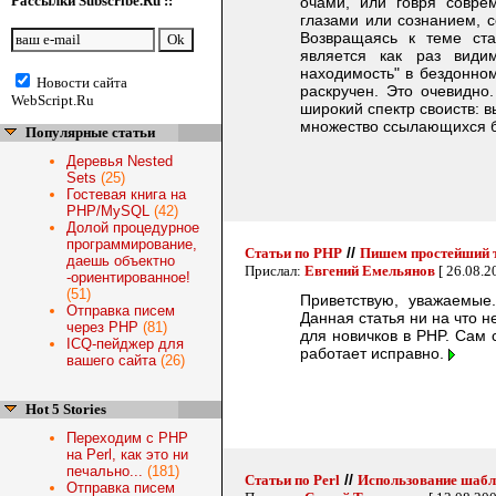
Рассылки Subscribe.Ru ::
очами, или говря совре
глазами или сознанием, с
Возвращаясь к теме ста
является как раз види
находимость" в бездонном
Новости сайта
раскручен. Это очевидно
WebScript.Ru
широкий спектр своиств: в
множество ссылающихся ба
Популярные статьи
Деревья Nested
Sets
(25)
Гостевая книга на
PHP/MySQL
(42)
Долой процедурное
программирование,
//
Статьи по PHP
Пишем простейший т
даешь объектно
Прислал:
Евгений Емельянов
[ 26.08.2
-ориентированное!
(51)
Приветствую, уважаемые.
Отправка писем
Данная статья ни на что 
через PHP
(81)
для новичков в PHP. Сам 
ICQ-пейджер для
работает исправно.
вашего сайта
(26)
Hot 5 Stories
Переходим с PHP
на Perl, как это ни
печально...
(181)
//
Статьи по Perl
Использование шаб
Отправка писем