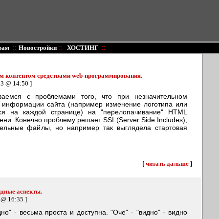
::
::
::
рам
Новостройки
ХОСТИНГ
ым контентом средствами web-программирования.
03 @ 14:50 ]
ваемся с проблемами того, что при незначительном
 информации сайта (например изменение логотипа или
ся на каждой странице) на "перелопачивание" HTML
ни. Конечно проблему решает SSI (Server Side Includes),
дельные файлы, но например так выглядела стартовая
[
читать дальше
]
идные аспекты.
 @ 16:35 ]
но" - весьма проста и доступна. "Оче" - "видно" - видно