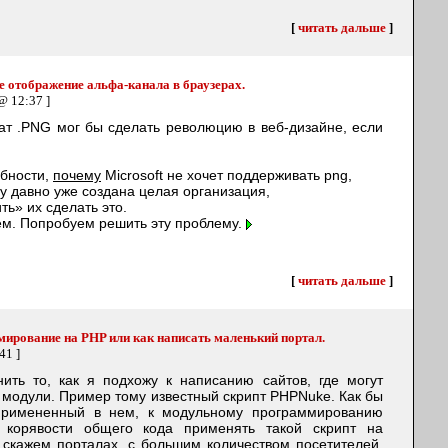
[
читать дальше
]
 отображение альфа-канала в браузерах.
@ 12:37 ]
т .PNG мог бы сделать революцию в веб-дизайне, если
обности,
почему
Microsoft не хочет поддерживать png,
су давно уже создана целая организация,
ть» их сделать это.
ем. Попробуем решить эту проблему.
[
читать дальше
]
ирование на PHP или как написать маленький портал.
41 ]
ить то, как я подхожу к написанию сайтов, где могут
модули. Пример тому известный скрипт PHPNuke. Как бы
 примененный в нем, к модульному программированию
 корявости общего кода применять такой скрипт на
 скажем порталах, с большим количеством посетителей,