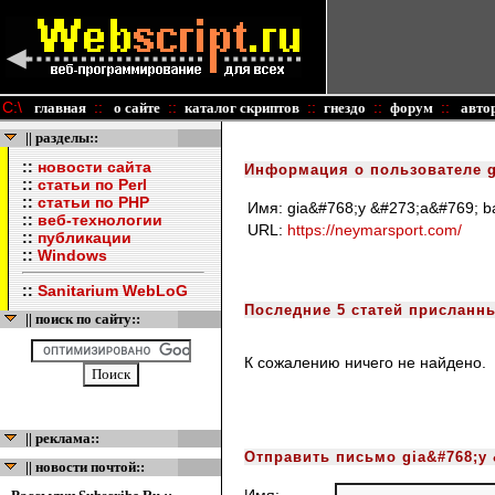
C:\
::
::
::
::
::
главная
о сайте
каталог скриптов
гнездо
форум
авто
|| разделы::
::
новости сайта
Информация о пользователе gi
::
статьи по Perl
::
статьи по PHP
Имя:
gia&#768;y &#273;a&#769; b
::
веб-технологии
URL:
https://neymarsport.com/
::
публикации
::
Windows
::
Sanitarium WebLoG
Последние 5 статей присланны
|| поиск по сайту::
К сожалению ничего не найдено.
|| реклама::
Отправить письмо gia&#768;y 
|| новости почтой::