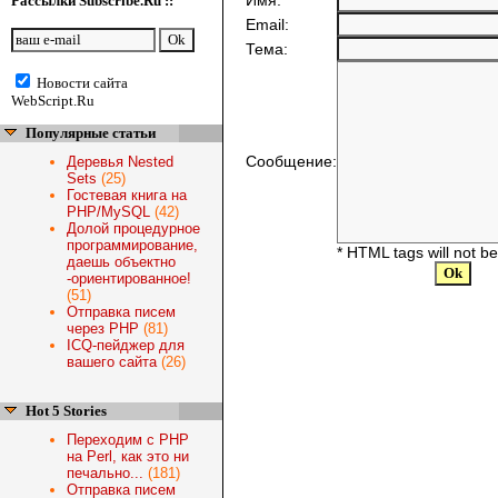
Имя:
Рассылки Subscribe.Ru ::
Email:
Тема:
Новости сайта
WebScript.Ru
Популярные статьи
Сообщение:
Деревья Nested
Sets
(25)
Гостевая книга на
PHP/MySQL
(42)
Долой процедурное
программирование,
* HTML tags will not b
даешь объектно
-ориентированное!
(51)
Отправка писем
через PHP
(81)
ICQ-пейджер для
вашего сайта
(26)
Hot 5 Stories
Переходим с PHP
на Perl, как это ни
печально...
(181)
Отправка писем