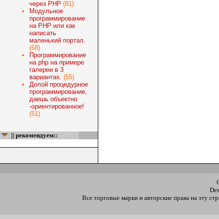
через PHP
(81)
Модульное
программирование
на PHP или как
написать
маленький портал.
(68)
Программирование
на php на примере
галереи в 3
вариантах.
(55)
Долой процедурное
программирование,
даешь объектно
-ориентированное!
(51)
|| рекомендуем::
De
Все торговые марки и авторские права на эту с