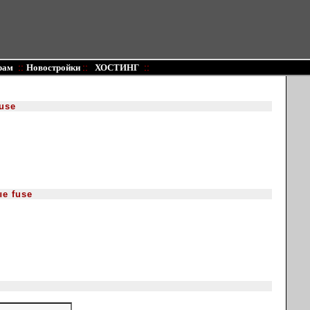
::
::
::
рам
Новостройки
ХОСТИНГ
use
е fuse