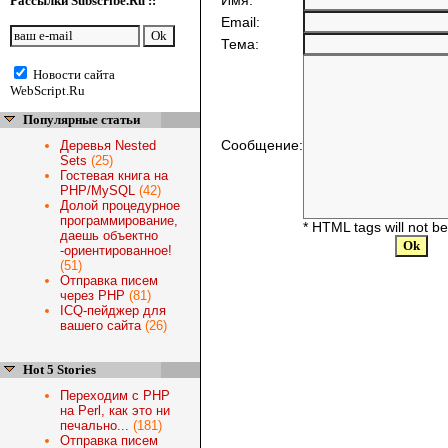
Имя:
Рассылки Subscribe.Ru ::
Email:
Тема:
Новости сайта
WebScript.Ru
Популярные статьи
Сообщение:
Деревья Nested
Sets
(25)
Гостевая книга на
PHP/MySQL
(42)
Долой процедурное
программирование,
* HTML tags will not b
даешь объектно
-ориентированное!
(51)
Отправка писем
через PHP
(81)
ICQ-пейджер для
вашего сайта
(26)
Hot 5 Stories
Переходим с PHP
на Perl, как это ни
печально...
(181)
Отправка писем