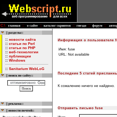
C:\
::
::
::
::
::
главная
о сайте
каталог скриптов
гнездо
форум
авто
|| разделы::
::
новости сайта
Информация о пользователе f
::
статьи по Perl
::
статьи по PHP
Имя:
fuse
::
веб-технологии
URL:
Not available
::
публикации
::
Windows
::
Sanitarium WebLoG
Последние 5 статей присланны
|| поиск по сайту::
К сожалению ничего не найдено.
|| реклама::
Отправить письмо fuse
|| новости почтой::