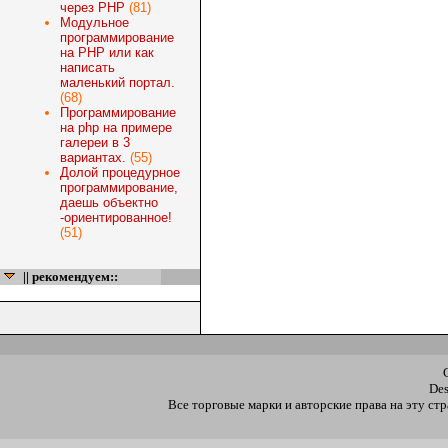
через PHP
(81)
Модульное
программирование
на PHP или как
написать
маленький портал.
(68)
Программирование
на php на примере
галереи в 3
вариантах.
(55)
Долой процедурное
программирование,
даешь объектно
-ориентированное!
(51)
|| рекомендуем::
De
Все торговые марки и авторские права на эту с