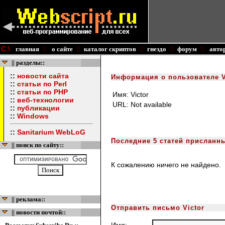
C:\
::
::
::
::
::
главная
о сайте
каталог скриптов
гнездо
форум
авто
|| разделы::
::
новости сайта
Информация о пользователе V
::
статьи по Perl
::
статьи по PHP
Имя:
Victor
::
веб-технологии
URL:
Not available
::
публикации
::
Windows
::
Sanitarium WebLoG
Последние 5 статей присланны
|| поиск по сайту::
К сожалению ничего не найдено.
|| реклама::
Отправить письмо Victor
|| новости почтой::