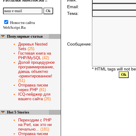
Имя:
Рассылки Subscribe.Ru ::
Email:
Тема:
Новости сайта
WebScript.Ru
Популярные статьи
Сообщение:
Деревья Nested
Sets
(25)
Гостевая книга на
PHP/MySQL
(42)
Долой процедурное
программирование,
* HTML tags will not b
даешь объектно
-ориентированное!
(51)
Отправка писем
через PHP
(81)
ICQ-пейджер для
вашего сайта
(26)
Hot 5 Stories
Переходим с PHP
на Perl, как это ни
печально...
(181)
Отправка писем