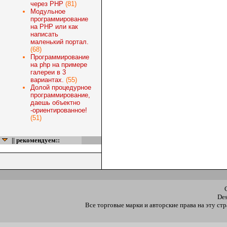
через PHP
(81)
Модульное
программирование
на PHP или как
написать
маленький портал.
(68)
Программирование
на php на примере
галереи в 3
вариантах.
(55)
Долой процедурное
программирование,
даешь объектно
-ориентированное!
(51)
|| рекомендуем::
De
Все торговые марки и авторские права на эту с