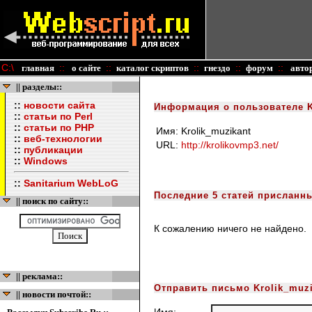
C:\
::
::
::
::
::
главная
о сайте
каталог скриптов
гнездо
форум
авто
|| разделы::
::
новости сайта
Информация о пользователе K
::
статьи по Perl
::
статьи по PHP
Имя:
Krolik_muzikant
::
веб-технологии
URL:
http://krolikovmp3.net/
::
публикации
::
Windows
::
Sanitarium WebLoG
Последние 5 статей присланны
|| поиск по сайту::
К сожалению ничего не найдено.
|| реклама::
Отправить письмо Krolik_muzi
|| новости почтой::