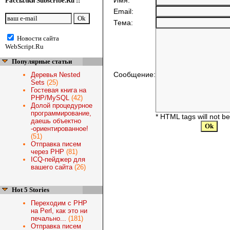
Имя:
Рассылки Subscribe.Ru ::
Email:
Тема:
Новости сайта
WebScript.Ru
Популярные статьи
Сообщение:
Деревья Nested
Sets
(25)
Гостевая книга на
PHP/MySQL
(42)
Долой процедурное
программирование,
* HTML tags will not b
даешь объектно
-ориентированное!
(51)
Отправка писем
через PHP
(81)
ICQ-пейджер для
вашего сайта
(26)
Hot 5 Stories
Переходим с PHP
на Perl, как это ни
печально...
(181)
Отправка писем