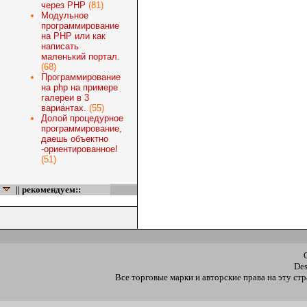
через PHP
(81)
Модульное
программирование
на PHP или как
написать
маленький портал.
(68)
Программирование
на php на примере
галереи в 3
вариантах.
(55)
Долой процедурное
программирование,
даешь объектно
-ориентированное!
(51)
|| рекомендуем::
De
Все торговые марки и авторские права на эту с