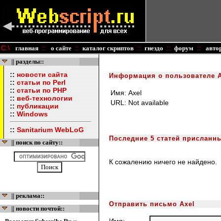
C:\
::
::
::
::
::
главная
о сайте
каталог скриптов
гнездо
форум
авто
|| разделы::
::
новости сайта
Информация о пользователе A
::
статьи по Perl
::
статьи по PHP
Имя:
Axel
::
веб-технологии
URL:
Not available
::
публикации
::
Windows
::
Sanitarium WebLoG
Последние 5 статей присланны
|| поиск по сайту::
К сожалению ничего не найдено.
|| реклама::
Отправить письмо Axel
|| новости почтой::