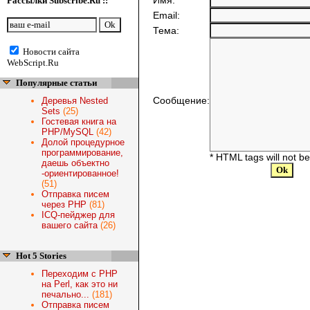
Имя:
Рассылки Subscribe.Ru ::
Email:
Тема:
Новости сайта
WebScript.Ru
Популярные статьи
Сообщение:
Деревья Nested
Sets
(25)
Гостевая книга на
PHP/MySQL
(42)
Долой процедурное
программирование,
* HTML tags will not b
даешь объектно
-ориентированное!
(51)
Отправка писем
через PHP
(81)
ICQ-пейджер для
вашего сайта
(26)
Hot 5 Stories
Переходим с PHP
на Perl, как это ни
печально...
(181)
Отправка писем