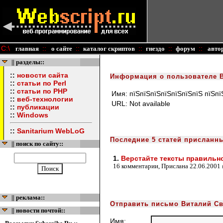
C:\
::
::
::
::
::
главная
о сайте
каталог скриптов
гнездо
форум
авто
|| разделы::
::
новости сайта
Информация о пользователе 
::
статьи по Perl
::
статьи по PHP
Имя:
пїЅпїЅпїЅпїЅпїЅпїЅпїЅ пїЅпї
::
веб-технологии
URL:
Not available
::
публикации
::
Windows
::
Sanitarium WebLoG
Последние 5 статей присланн
|| поиск по сайту::
1.
Верстайте тексты правильн
16 комментарии, Прислана 22.06.2001
|| реклама::
Отправить письмо Виталий С
|| новости почтой::
Имя: