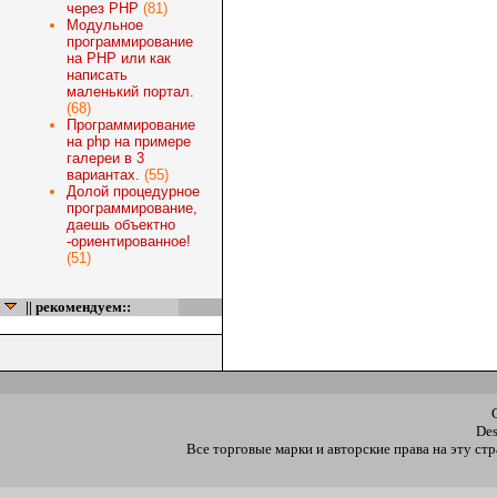
через PHP
(81)
Модульное
программирование
на PHP или как
написать
маленький портал.
(68)
Программирование
на php на примере
галереи в 3
вариантах.
(55)
Долой процедурное
программирование,
даешь объектно
-ориентированное!
(51)
|| рекомендуем::
De
Все торговые марки и авторские права на эту с