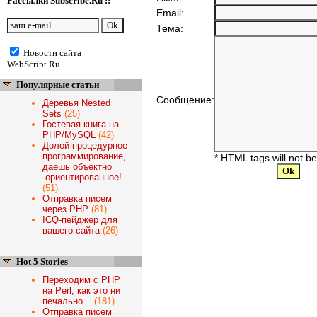
Рассылки Subscribe.Ru ::
Email:
Тема:
Новости сайта
WebScript.Ru
Популярные статьи
Сообщение:
Деревья Nested
Sets
(25)
Гостевая книга на
PHP/MySQL
(42)
Долой процедурное
программирование,
* HTML tags will not b
даешь объектно
-ориентированное!
(51)
Отправка писем
через PHP
(81)
ICQ-пейджер для
вашего сайта
(26)
Hot 5 Stories
Переходим с PHP
на Perl, как это ни
печально...
(181)
Отправка писем