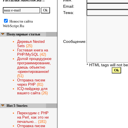
Имя:
Рассылки Subscribe.Ru ::
Email:
Тема:
Новости сайта
WebScript.Ru
Популярные статьи
Сообщение:
Деревья Nested
Sets
(25)
Гостевая книга на
PHP/MySQL
(42)
Долой процедурное
программирование,
* HTML tags will not b
даешь объектно
-ориентированное!
(51)
Отправка писем
через PHP
(81)
ICQ-пейджер для
вашего сайта
(26)
Hot 5 Stories
Переходим с PHP
на Perl, как это ни
печально...
(181)
Отправка писем