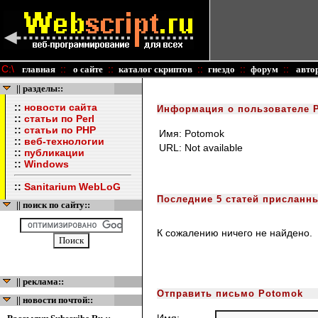
C:\
::
::
::
::
::
главная
о сайте
каталог скриптов
гнездо
форум
авто
|| разделы::
::
новости сайта
Информация о пользователе 
::
статьи по Perl
::
статьи по PHP
Имя:
Potomok
::
веб-технологии
URL:
Not available
::
публикации
::
Windows
::
Sanitarium WebLoG
Последние 5 статей присланн
|| поиск по сайту::
К сожалению ничего не найдено.
|| реклама::
Отправить письмо Potomok
|| новости почтой::