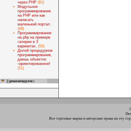
через PHP
(81)
Модульное
программирование
на PHP или как
написать
маленький портал.
(68)
Программирование
на php на примере
галереи в 3
вариантах.
(55)
Долой процедурное
программирование,
даешь объектно
-ориентированное!
(51)
|| рекомендуем::
De
Все торговые марки и авторские права на эту с