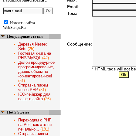
Имя:
Рассылки Subscribe.Ru ::
Email:
Тема:
Новости сайта
WebScript.Ru
Популярные статьи
Сообщение:
Деревья Nested
Sets
(25)
Гостевая книга на
PHP/MySQL
(42)
Долой процедурное
программирование,
* HTML tags will not b
даешь объектно
-ориентированное!
(51)
Отправка писем
через PHP
(81)
ICQ-пейджер для
вашего сайта
(26)
Hot 5 Stories
Переходим с PHP
на Perl, как это ни
печально...
(181)
Отправка писем