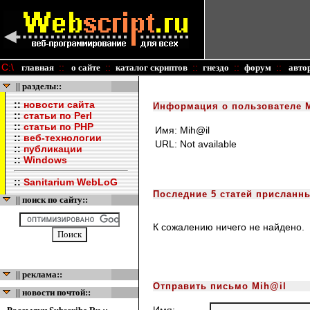
C:\
::
::
::
::
::
главная
о сайте
каталог скриптов
гнездо
форум
авто
|| разделы::
::
новости сайта
Информация о пользователе 
::
статьи по Perl
::
статьи по PHP
Имя:
Mih@il
::
веб-технологии
URL:
Not available
::
публикации
::
Windows
::
Sanitarium WebLoG
Последние 5 статей присланн
|| поиск по сайту::
К сожалению ничего не найдено.
|| реклама::
Отправить письмо Mih@il
|| новости почтой::