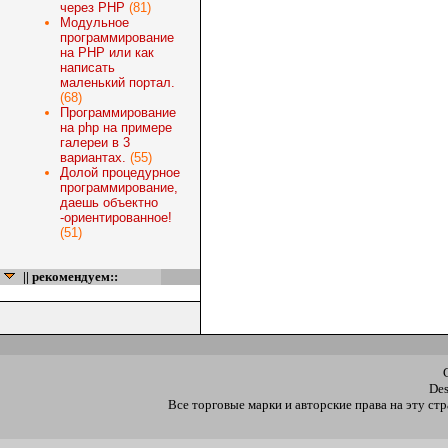
через PHP
(81)
Модульное
программирование
на PHP или как
написать
маленький портал.
(68)
Программирование
на php на примере
галереи в 3
вариантах.
(55)
Долой процедурное
программирование,
даешь объектно
-ориентированное!
(51)
|| рекомендуем::
De
Все торговые марки и авторские права на эту с