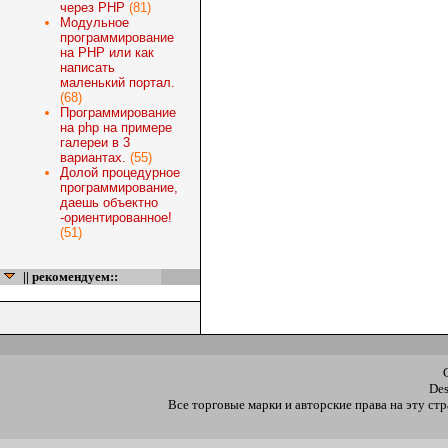
через PHP
(81)
Модульное
программирование
на PHP или как
написать
маленький портал.
(68)
Программирование
на php на примере
галереи в 3
вариантах.
(55)
Долой процедурное
программирование,
даешь объектно
-ориентированное!
(51)
|| рекомендуем::
De
Все торговые марки и авторские права на эту с