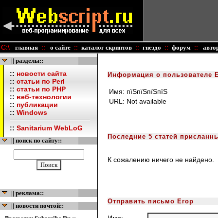
C:\
::
::
::
::
::
главная
о сайте
каталог скриптов
гнездо
форум
авто
|| разделы::
::
новости сайта
Информация о пользователе 
::
статьи по Perl
::
статьи по PHP
Имя:
пїЅпїЅпїЅпїЅ
::
веб-технологии
URL:
Not available
::
публикации
::
Windows
::
Sanitarium WebLoG
Последние 5 статей присланн
|| поиск по сайту::
К сожалению ничего не найдено.
|| реклама::
Отправить письмо Егор
|| новости почтой::