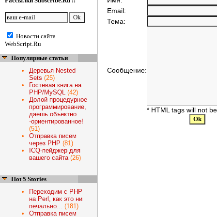
Имя:
Рассылки Subscribe.Ru ::
Email:
Тема:
Новости сайта
WebScript.Ru
Популярные статьи
Сообщение:
Деревья Nested
Sets
(25)
Гостевая книга на
PHP/MySQL
(42)
Долой процедурное
программирование,
* HTML tags will not b
даешь объектно
-ориентированное!
(51)
Отправка писем
через PHP
(81)
ICQ-пейджер для
вашего сайта
(26)
Hot 5 Stories
Переходим с PHP
на Perl, как это ни
печально...
(181)
Отправка писем