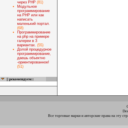
через PHP
(81)
Модульное
программирование
на PHP или как
написать
маленький портал.
(68)
Программирование
на php на примере
галереи в 3
вариантах.
(55)
Долой процедурное
программирование,
даешь объектно
-ориентированное!
(51)
|| рекомендуем::
De
Все торговые марки и авторские права на эту с