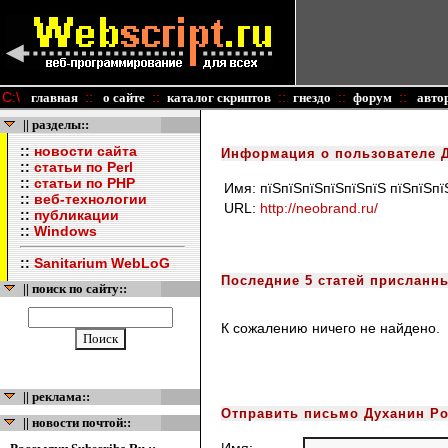
C:\
::
::
::
::
::
главная
о сайте
каталог скриптов
гнездо
форум
авто
|| разделы::
::
новости сайта
Информация о пользователе Д
::
статьи по Perl
::
статьи по PHP
Имя:
пїЅпїЅпїЅпїЅпїЅпїЅ пїЅпїЅпї
::
веб-технологии
URL:
http://neobrand.ru/
::
публикации
::
Windows
::
Sanitarium WebLoG
Последние 5 статей присланны
|| поиск по сайту::
К сожалению ничего не найдено.
|| реклама::
Отправить письмо Духанин Ро
|| новости почтой::