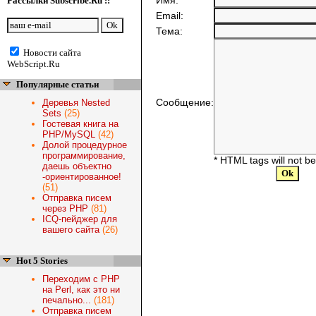
Имя:
Рассылки Subscribe.Ru ::
Email:
Тема:
Новости сайта
WebScript.Ru
Популярные статьи
Сообщение:
Деревья Nested
Sets
(25)
Гостевая книга на
PHP/MySQL
(42)
Долой процедурное
программирование,
* HTML tags will not b
даешь объектно
-ориентированное!
(51)
Отправка писем
через PHP
(81)
ICQ-пейджер для
вашего сайта
(26)
Hot 5 Stories
Переходим с PHP
на Perl, как это ни
печально...
(181)
Отправка писем