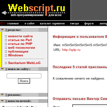
C:\
::
::
::
::
::
главная
о сайте
каталог скриптов
гнездо
форум
авто
|| разделы::
::
новости сайта
Информация о пользователе 
::
статьи по Perl
::
статьи по PHP
Имя:
пїЅпїЅпїЅпїЅпїЅпїЅ пїЅпїЅпї
::
веб-технологии
URL:
http://qdp.ru
::
публикации
::
Windows
::
Sanitarium WebLoG
Последние 5 статей присланн
|| поиск по сайту::
К сожалению ничего не найдено.
|| реклама::
Отправить письмо Виктор Си
|| новости почтой::