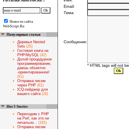
Имя:
Рассылки Subscribe.Ru ::
Email:
Тема:
Новости сайта
WebScript.Ru
Популярные статьи
Сообщение:
Деревья Nested
Sets
(25)
Гостевая книга на
PHP/MySQL
(42)
Долой процедурное
программирование,
* HTML tags will not b
даешь объектно
-ориентированное!
(51)
Отправка писем
через PHP
(81)
ICQ-пейджер для
вашего сайта
(26)
Hot 5 Stories
Переходим с PHP
на Perl, как это ни
печально...
(181)
Отправка писем