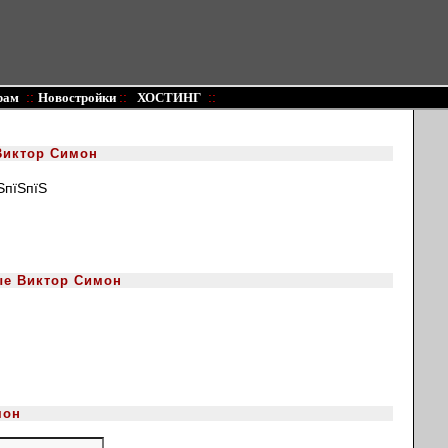
::
::
::
рам
Новостройки
ХОСТИНГ
Виктор Симон
ЅпїЅпїЅ
ые Виктор Симон
мон